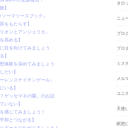
タロ
る旅】
ーラソーマソースブック』
ニュ
受容をもたらす】
オリオンとアンジェリカ」
ブロ
力を高める】
色に目を向けてみましょう
プロ
める】
ミス
瞑想体験を深めてみましょう
観しだい】
メル
ローレンスナイチンゲール」
こにいる】
ユニ
０７ゲッセマネの園」のお話
れていない】
天使
ーを感じてみましょう！
る平和とつながる】
瞑想
ネルギーとつながりましょう！