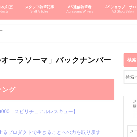
ルの知恵
スタッフ執筆記事
AS通信執筆者
ASショップ・サロ
ducts
Staff Articles
Aurasoma Writers
AS Shop/Salon
オーラソーマシステム入門
ーマボトルの物語
とボトルの旅
のオーラソーマ豆知識
ーマ体験談
えつこの部屋
えつこさんの「はじメル」ASミニ情報
えつこさんの「はじメル」豆知識
pariさんの「はじメル」お悩み相談
pariさんの色彩心理学としてのAS
pariさんのボトルメッセージ
ハミングバードさん「はじメル」要約
AEOSプロダクツご案内
pariさんの「オーラソーマ辞書」
pariさんのカラーローズ入門
pariさんのカラーローズ随想
尚さんのOAU写真日記
ヴィッキーさん物語
「リヴィングエナジー」より
鎌倉グルメ案内
読書案内
柏村かおりさんのオーラソーマ
鮎沢玲子さんの「日本の色」シリーズ
黒田コマラさんのオーラソーマ
叶朋佳さんの「美と癒しの楽園」
青山さんのクリスタル＆オーラソーマ
寛子さんのオーラソーマと創造性
廣田雅美さんのASとカバラ-生命の木
上野香緒里さんのオーラソーマカフェ
中村香織さんのＡＥＯＳスキンケア
藤沢さんのオーラソーマローフード
江尻さんオーラソーマアストロロジー
ラトナさんオーラソーマ＆ハート瞑想
DASOさんの数秘学
スペシャルゲスト☆
お問い合わせ
やさしくわかるAS
オーラソーマで自分
AS無料診断
ASウエブショッピ
ASコース・イベン
ー
のオーラソーマ」バックナンバー
検索
キング
【B000 スピリチュアルレスキュー】
トするプロダクトで生きることへの力を取り戻す