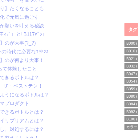
がり】たくなることも
り浄化で元気に過ごす
のが願いを叶える秘訣
タグ
ﾏﾌﾞ」と｢B117ﾊﾟﾝ」
のが大事(?_?)
B000
(
今の時代に必要なｴｯｾﾝｽ
B010
(
B021
(
つ】のが何より大事！
B032
(
使って体験したこと
B047
(
服できるボトルは？
B054
(
ﾕﾆﾃｨ ザ・ベストテン！
B059
(
るようになるボトルは？
B080
(
ーマプロダクト
B084
(
出できるボトルとは？
B092
(
B100
(
クイリブリアムとは？
カラー
解し、対処するには？
ラを整えましょう！