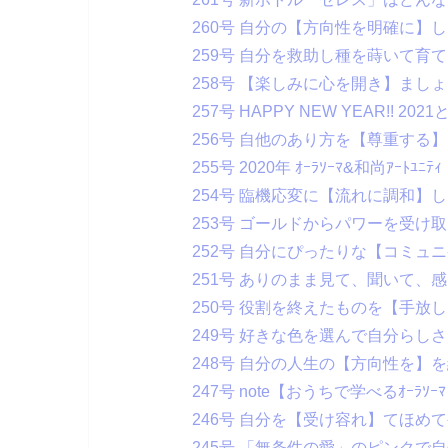
260号 自分の【方向性を明確に】
259号 自分を救助し種を蒔いて育て
258号 【楽しみに心を開き】まし
257号 HAPPY NEW YEAR!! 2
256号 自他のあり方を【尊重する
255号 2020年 ｵｰﾗｿｰﾏ&和尚ｱｰﾄﾕﾆﾃ
254号 臨機応変に【流れに調和】
253号 ゴールドからパワーを受け
252号 自分にぴったりな【コミュ
251号 ありのまま見て、聞いて、
250号 役割を終えたものを【手放
249号 好きな色を選んで自分らし
248号 自分の人生の【方向性を】
247号 note【おうちで学べるｵｰﾗ
246号 自分を【受け容れ】てほめ
245号 「無条件の愛」のピンクで