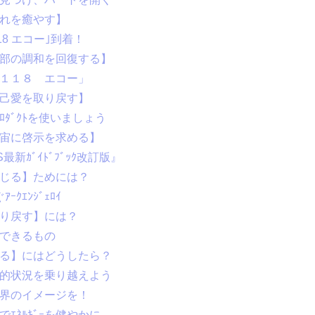
疲れを癒やす】
18 エコー｣到着！
内部の調和を回復する】
Ｂ１１８ エコー」
自己愛を取り戻す】
ﾛﾀﾞｸﾄを使いましょう
宇宙に啓示を求める】
新ｶﾞｲﾄﾞﾌﾞｯｸ改訂版』
信じる】ためには？
ｸｴﾝｼﾞｪﾛｲ
取り戻す】には？
トできるもの
える】にはどうしたら？
危機的状況を乗り越えよう
世界のイメージを！
でｴﾈﾙｷﾞｰを健やかに