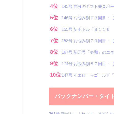
4位
145号 自分のギフト発見
5位
146号 お悩み別７３回目
6位
155号 新ボトル「Ｂ１１
7位
158号 お悩み別７９回目
8位
167号 新元号「令和」の
9位
174号 お悩み別８７回目：
10位
147号 イエロー～ゴール
バックナンバー・タイ
261号 新ボトル「セレス」はどん