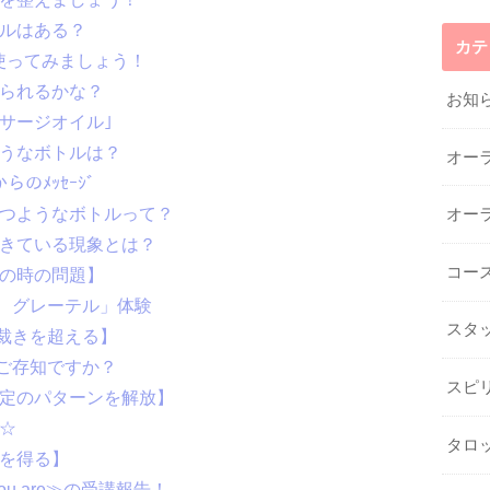
トルはある？
カテ
で使ってみましょう！
けられるかな？
お知
マッサージオイル｣
ようなボトルは？
オー
からのﾒｯｾｰｼﾞ
立つようなボトルって？
オー
起きている現象とは？
コー
もの時の問題】
２ グレーテル」体験
スタ
【裁きを超える】
をご存知ですか？
スピ
否定のパターンを解放】
介☆
タロ
さを得る】
r you are≫の受講報告！