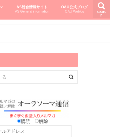
ン
AS総合情報サイト
OAU公式ブログ
AS General information
OAU Weblog
searc
h
を知る
ング
ト
柏村かおりさんのオーラソーマ活用塾
柏村さんのASメディカルハーブ
黒田コマラさんのオーラソーマ紀行
購読
解除