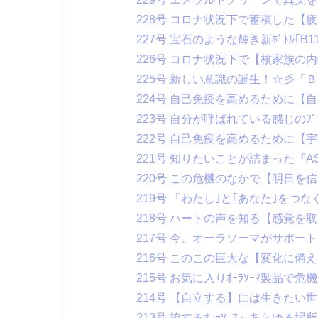
228号 コロナ状況下で蓄積した【
227号 宝石のような輝き新ﾎﾞﾄﾙ｢B1
226号 コロナ状況下で【核家族の
225号 新しい意識の誕生！☆彡「
224号 自己免疫を高めるために【
223号 自分が呼ばれている感じのﾌﾟ
222号 自己免疫を高めるために【
221号 知りたいことが詰まった『AS最
220号 この危機のなかで【明日を
219号 「わたし｣と｢あなた｣をつなぐｱｰ
218号 ハートの声を知る【感覚を
217号 今、オーラソーマがサポー
216号 このこの巨大な【変化に備
215号 お気に入りｵｰﾗｿｰﾏ製品で
214号 【自立する】には生きたい
213号 旅するｵｰﾗｿｰﾏ～あらゆる場所