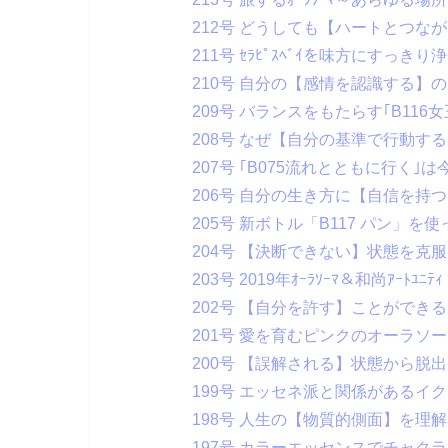
212号 どうしても【ハートとつな
211号 ｾﾗﾋﾟｽﾍﾞｲを味方にすっき
210号 自分の【感情を認識する】
209号 バランスをもたらす｢B116女王
208号 なぜ【自分の基準で行動する】
207号 ｢B075流れとともに行く｣は
206号 自分の生き方に【自信を持
205号 新ボトル「B117 パン」を
204号 【決断できない】状態を克
203号 2019年ｵｰﾗｿｰﾏ＆和尚ｱｰﾄ
202号 【自分を許す】ことができ
201号 愛を育むピンクのオーラソ
200号 【誤解される】状態から脱
199号 エッセネ派と関係があるイ
198号 人生の【物質的側面】を理
197号 カラーエッセンスでチャク