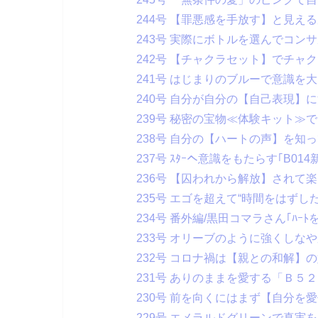
244号 【罪悪感を手放す】と見え
243号 実際にボトルを選んでコン
242号 【チャクラセット】でチャ
241号 はじまりのブルーで意識を
240号 自分が自分の【自己表現】
239号 秘密の宝物≪体験キット≫
238号 自分の【ハートの声】を知
237号 ｽﾀｰへ意識をもたらす｢B01
236号 【囚われから解放】されて
235号 エゴを超えて“時間をはずし
234号 番外編/黒田コマラさん｢ﾊｰ
233号 オリーブのように強くしなや
232号 コロナ禍は【親との和解】
231号 ありのままを愛する「Ｂ５
230号 前を向くにはまず【自分を
229号 エメラルドグリーンで真実