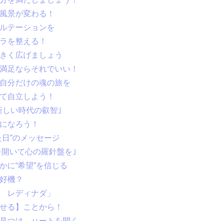
る風景が変わる！
サルテーションを
クラを整える！
大きく広げましょう
に満足ならそれでいい！
で自分だけの魂の旅を
って自立しよう！
4新しい時代の叡智｣
楽になろう！
た日”のメッセージ
ﾄを開いて心の羅針盤を｣
かに“希望”を信じる
の好機？
２ レディナダ」
愛せる】ことから！
を見つけ、ハートを開く