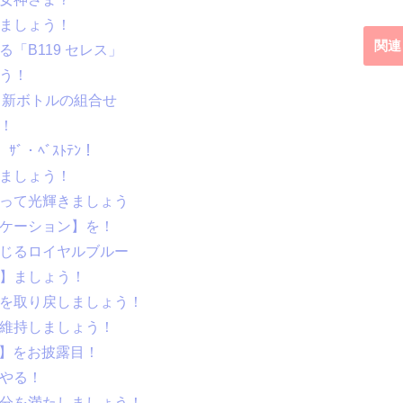
しましょう！
関連
る「B119 セレス」
ょう！
021と新ボトルの組合せ
】！
ｨ ｻﾞ・ﾍﾞｽﾄﾃﾝ！
しましょう！
取って光輝きましょう
ニケーション】を！
感じるロイヤルブルー
し】ましょう！
さを取り戻しましょう！
を維持しましょう！
ｿｰﾏ】をお披露目！
てやる！
自分を満たしましょう！