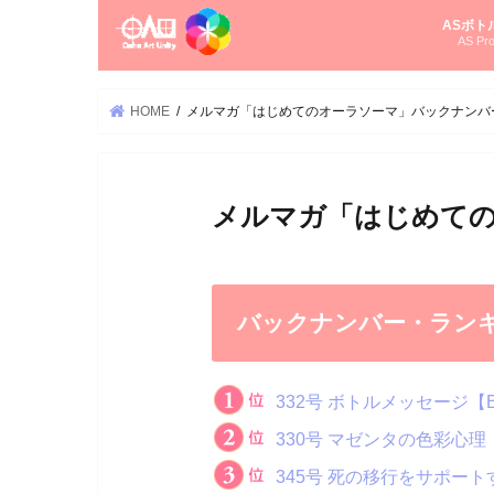
ASボト
AS Pro
尚さんの
オーラソ
タロット
ゆかさん
オーラソ
HOME
メルマガ「はじめてのオーラソーマ」バックナンバ
メルマガ「はじめて
バックナンバー・ラン
332号 ボトルメッセージ
330号 マゼンタの色彩心理
345号 死の移行をサポー