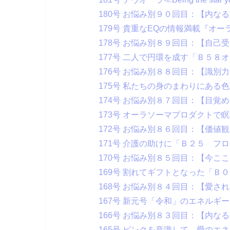
180号 お悩み別９０回目：【内な
179号 貴重なEQの情報満載『オ
178号 お悩み別８９回目：【自己
177号 二人で円環を成す「Ｂ５８
176号 お悩み別８８回目：【識別
175号 私たちの身のまわりにある
174号 お悩み別８７回目：【目覚
173号 オーラソーマプロダクトで
172号 お悩み別８６回目：【価値
171号 介護の助けに「Ｂ２５ フ
170号 お悩み別８５回目：【今こ
169号 割れてギフトとなった「Ｂ
168号 お悩み別８４回目：【愛さ
167号 新元号「令和」のエネルギ
166号 お悩み別８３回目：【内な
165号 ピンクを意識して、愛のエ