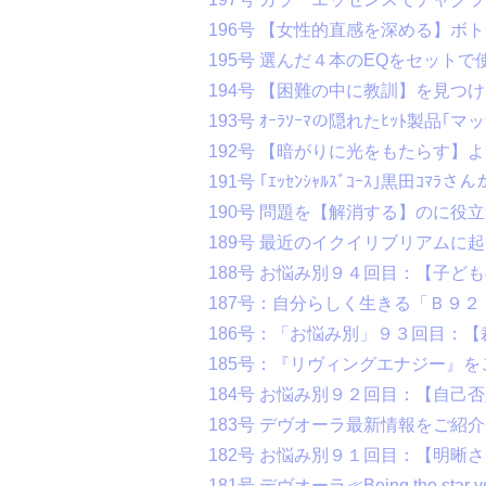
196号 【女性的直感を深める】ボ
195号 選んだ４本のEQをセット
194号 【困難の中に教訓】を見つ
193号 ｵｰﾗｿｰﾏの隠れたﾋｯﾄ製品｢
192号 【暗がりに光をもたらす】
191号 ｢ｴｯｾﾝｼｬﾙｽﾞｺｰｽ｣黒田ｺﾏﾗさん
190号 問題を【解消する】のに役
189号 最近のイクイリブリアムに
188号 お悩み別９４回目：【子ど
187号：自分らしく生きる「Ｂ９
186号：「お悩み別」９３回目：
185号：『リヴィングエナジー』
184号 お悩み別９２回目：【自己
183号 デヴオーラ最新情報をご紹
182号 お悩み別９１回目：【明晰
181号 デヴオーラ≪Being the sta