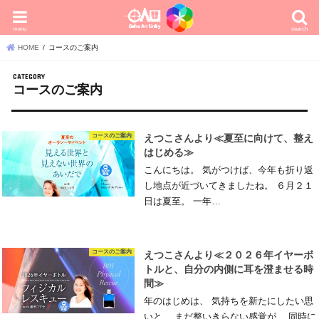
menu
search
HOME
コースのご案内
コースのご案内
コースのご案内
えつこさんより≪夏至に向けて、整え
はじめる≫
こんにちは。 気がつけば、今年も折り返
し地点が近づいてきましたね。 ６月２１
日は夏至。 一年…
コースのご案内
えつこさんより≪２０２６年イヤーボ
トルと、自分の内側に耳を澄ませる時
間≫
年のはじめは、 気持ちを新たにしたい思
いと、 まだ整いきらない感覚が、 同時に