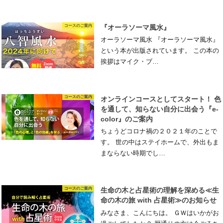
コースのご案内
『オーラソーマ風水』
オーラソーマ風水 『オーラソーマ風水』
という本が出版されています。 この本の
挨拶はマイク・ブ…
コースのご案内
オンラインコースとしてスタート！ 色
を通して、知らない自分に出会う『e-
color』のご案内
ちょうどコロナ禍の２０２１年のことで
す。 世の中はステイホームで、外出もま
まならない時期でし…
コースのご案内
生命の木と占星術の理解を深める≪生
命の木の旅 with 占星術≫のお知らせ
みなさま、こんにちは。 ＧＷはいかがお