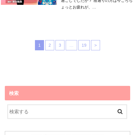
過ごしでしたか？ 暦通りの方は今ごろち
ょっとお疲れが、…
1
2
3
…
19
>
検索