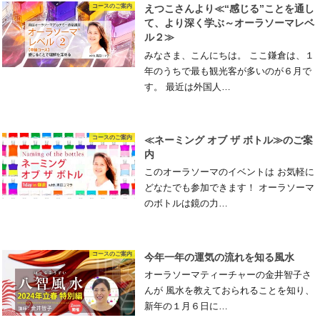
コースのご案内
えつこさんより≪“感じる”ことを通し
て、より深く学ぶ～オーラソーマレベ
ル２≫
みなさま、こんにちは。 ここ鎌倉は、１
年のうちで最も観光客が多いのが６月で
す。 最近は外国人…
コースのご案内
≪ネーミング オブ ザ ボトル≫のご案
内
このオーラソーマのイベントは お気軽に
どなたでも参加できます！ オーラソーマ
のボトルは鏡の力…
コースのご案内
今年一年の運気の流れを知る風水
オーラソーマティーチャーの金井智子さ
んが 風水を教えておられることを知り、
新年の１月６日に…