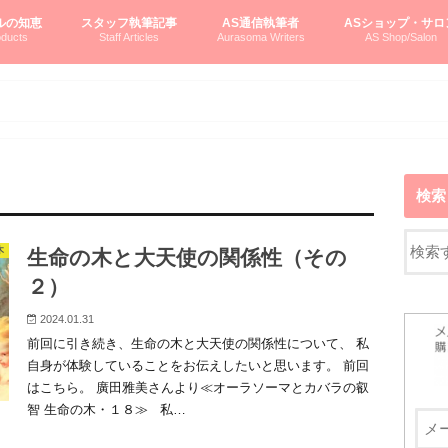
ルの知恵
スタッフ執筆記事
AS通信執筆者
ASショップ・サロ
ducts
Staff Articles
Aurasoma Writers
AS Shop/Salon
オーラソーマシステム入門
ーマボトルの物語
とボトルの旅
のオーラソーマ豆知識
ーマ体験談
えつこの部屋
えつこさんの「はじメル」ASミニ情報
えつこさんの「はじメル」豆知識
pariさんの「はじメル」お悩み相談
pariさんの色彩心理学としてのAS
pariさんのボトルメッセージ
ハミングバードさん「はじメル」要約
AEOSプロダクツご案内
pariさんの「オーラソーマ辞書」
pariさんのカラーローズ入門
pariさんのカラーローズ随想
尚さんのOAU写真日記
ヴィッキーさん物語
「リヴィングエナジー」より
鎌倉グルメ案内
読書案内
柏村かおりさんのオーラソーマ
鮎沢玲子さんの「日本の色」シリーズ
黒田コマラさんのオーラソーマ
叶朋佳さんの「美と癒しの楽園」
青山さんのクリスタル＆オーラソーマ
寛子さんのオーラソーマと創造性
廣田雅美さんのASとカバラ-生命の木
上野香緒里さんのオーラソーマカフェ
中村香織さんのＡＥＯＳスキンケア
藤沢さんのオーラソーマローフード
江尻さんオーラソーマアストロロジー
ラトナさんオーラソーマ＆ハート瞑想
DASOさんの数秘学
スペシャルゲスト☆
お問い合わせ
やさしくわかるAS
オーラソーマで自分
AS無料診断
ASウエブショッピ
ASコース・イベン
検索
木
生命の木と大天使の関係性（その
２）
2024.01.31
前回に引き続き、生命の木と大天使の関係性について、 私
自身が体験していることをお伝えしたいと思います。 前回
はこちら。 廣田雅美さんより≪オーラソーマとカバラの叡
智 生命の木・１８≫ 私…