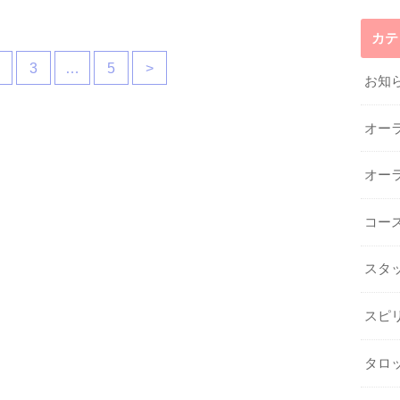
カテ
3
…
5
>
お知
オー
オー
コー
スタ
スピ
タロ