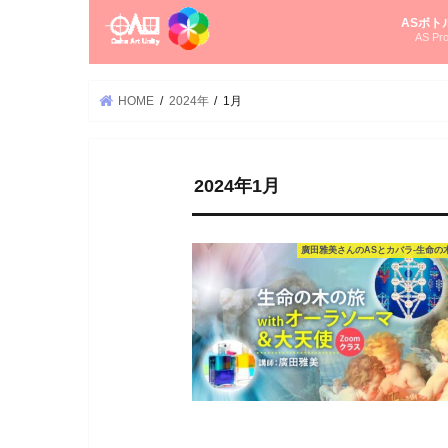
ASボト
AS Pro
尚さんの
オーラソ
タロット
ゆかさん
オーラソ
HOME
2024年
1月
2024年1月
廣田雅美さんのASとカバラ-生命の