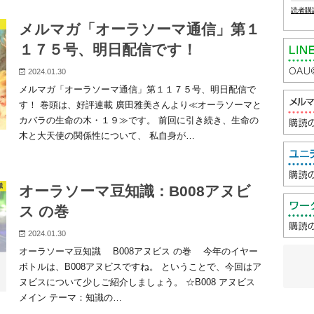
読者購
メルマガ「オーラソーマ通信」第１
１７５号、明日配信です！
2024.01.30
メルマガ「オーラソーマ通信」第１１７５号、明日配信で
す！ 巻頭は、好評連載 廣田雅美さんより≪オーラソーマと
カバラの生命の木・１９≫です。 前回に引き続き、生命の
木と大天使の関係性について、 私自身が…
識
オーラソーマ豆知識：B008アヌビ
ス の巻
2024.01.30
オーラソーマ豆知識 B008アヌビス の巻 今年のイヤー
ボトルは、B008アヌビスですね。 ということで、今回はア
ヌビスについて少しご紹介しましょう。 ☆B008 アヌビス
メイン テーマ：知識の…