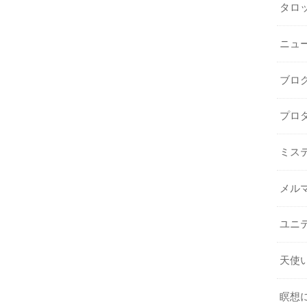
タロ
ニュ
ブロ
プロ
ミス
メル
ユニ
天使
瞑想