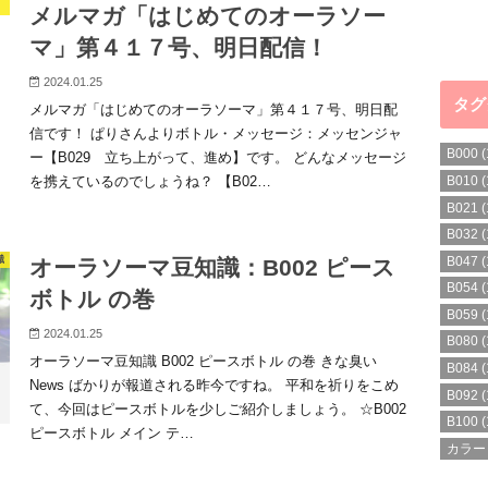
メルマガ「はじめてのオーラソー
マ」第４１７号、明日配信！
2024.01.25
タグ
メルマガ「はじめてのオーラソーマ」第４１７号、明日配
信です！ ぱりさんよりボトル・メッセージ：メッセンジャ
B000
(
ー【B029 立ち上がって、進め】です。 どんなメッセージ
を携えているのでしょうね？ 【B02…
B010
(
B021
(
B032
(
B047
(
識
オーラソーマ豆知識：B002 ピース
B054
(
ボトル の巻
B059
(
2024.01.25
B080
(
オーラソーマ豆知識 B002 ピースボトル の巻 きな臭い
B084
(
News ばかりが報道される昨今ですね。 平和を祈りをこめ
B092
(
て、今回はピースボトルを少しご紹介しましょう。 ☆B002
B100
(
ピースボトル メイン テ…
カラー