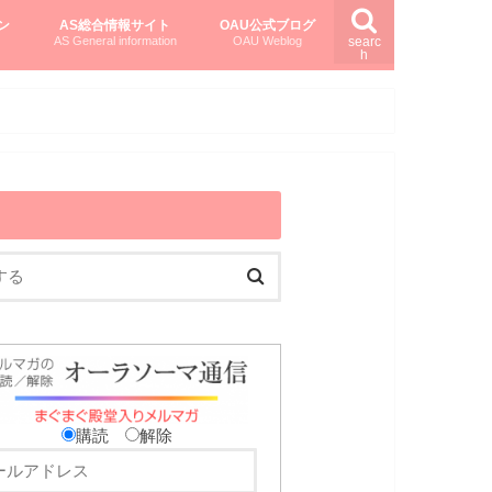
ン
AS総合情報サイト
OAU公式ブログ
AS General information
OAU Weblog
searc
h
を知る
ング
ト
柏村かおりさんのオーラソーマ活用塾
柏村さんのASメディカルハーブ
黒田コマラさんのオーラソーマ紀行
購読
解除