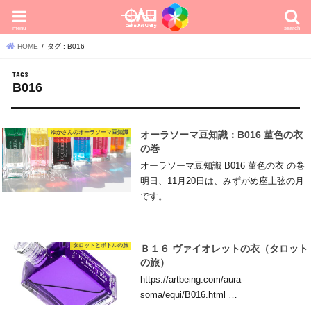
menu
search
HOME
タグ : B016
B016
ゆかさんのオーラソーマ豆知識
オーラソーマ豆知識：B016 菫色の衣
の巻
オーラソーマ豆知識 B016 菫色の衣 の巻
明日、11月20日は、みずがめ座上弦の月
です。…
タロットとボトルの旅
Ｂ１６ ヴァイオレットの衣（タロット
の旅）
https://artbeing.com/aura-
soma/equi/B016.html …