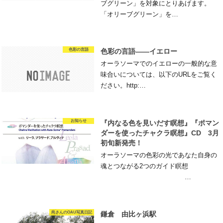
ブグリーン」を対象にとりあげます。
「オリーブグリーン」を…
色彩の言語
色彩の言語――イエロー
オーラソーマでのイエローの一般的な意
味合いについては、以下のURLをご覧く
ださい。http:…
お知らせ
『内なる色を見いだす瞑想』『ポマン
ダーを使ったチャクラ瞑想』CD 3月
初旬新発売！
オーラソーマの色彩の光であなた自身の
魂とつながる2つのガイド瞑想
…
尚さんのOAU写真日記
鎌倉 由比ヶ浜駅