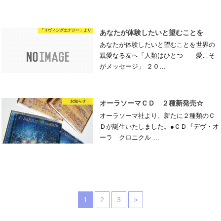
「リヴィングエナジー」より
あなたが体験したいと望むことを
あなたが体験したいと望むことを世界の
親愛なる友へ「人類はひとつ――愛こそ
がメッセージ」 ２０…
お知らせ
オーラソーマＣＤ ２種新発売☆
オーラソーマ社より、新たに２種類のＣ
Ｄが誕生いたしました。●ＣＤ『デヴ・オ
ーラ クロニクル …
1
2
3
>