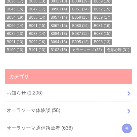
B026
(17)
B030
(13)
B032
(13)
B038
(19)
B039
(19)
B045
(15)
B047
(17)
B050
(14)
B051
(14)
B052
(15)
B054
(19)
B055
(14)
B057
(14)
B058
(15)
B059
(17)
B060
(14)
B061
(15)
B067
(15)
B080
(19)
B081
(16)
B082
(13)
B083
(14)
B084
(13)
B087
(15)
B088
(15)
B091
(13)
B092
(16)
B094
(13)
B095
(13)
B098
(13)
B100
(13)
B101
(13)
B102
(15)
カラーローズ
(33)
色彩心理
(31)
カテゴリ
お知らせ
(1,206)
オーラソーマ体験談
(58)
オーラソーマ通信執筆者
(636)