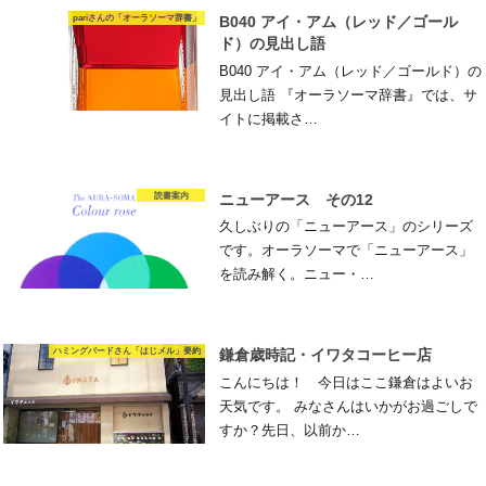
pariさんの「オーラソーマ辞書」
B040 アイ・アム（レッド／ゴール
ド）の見出し語
B040 アイ・アム（レッド／ゴールド）の
見出し語 『オーラソーマ辞書』では、サ
イトに掲載さ…
読書案内
ニューアース その12
久しぶりの「ニューアース」のシリーズ
です。オーラソーマで「ニューアース」
を読み解く。ニュー・…
ハミングバードさん「はじメル」要約
鎌倉歳時記・イワタコーヒー店
こんにちは！ 今日はここ鎌倉はよいお
天気です。 みなさんはいかがお過ごしで
すか？先日、以前か…