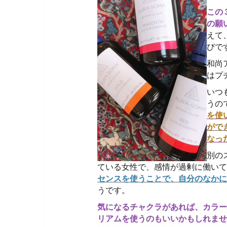
この
の願
えて
びで
和尚
はプ
いつ
うの
を使
がで
なっ
別の
ている女性で、感情が過剰に働いて
センスを使うことで、自分のなかに
うです。
気になるチャクラがあれば、カラー
リアムを使うのもいいかもしれませ