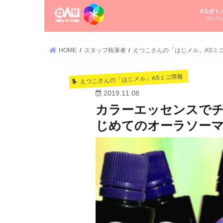
ASボト
AS Pro
尚さんの
オーラソ
タロット
ゆかさん
オーラソ
HOME
スタッフ執筆者
えつこさんの「はじメル」ASミ
えつこさんの「はじメル」ASミニ情報
2019.11.08
カラーエッセンスで
じめてのオーラソーマ