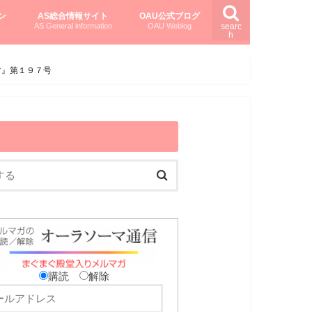
ン
AS総合情報サイト
OAU公式ブログ
AS General information
OAU Weblog
searc
h
を知る
ング
ト
柏村かおりさんのオーラソーマ活用塾
柏村さんのASメディカルハーブ
黒田コマラさんのオーラソーマ紀行
マ』第１９７号
購読
解除