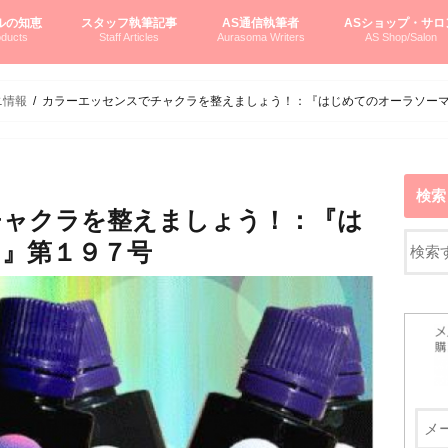
ルの知恵
スタッフ執筆記事
AS通信執筆者
ASショップ・サロ
ducts
Staff Articles
Aurasoma Writers
AS Shop/Salon
オーラソーマシステム入門
ーマボトルの物語
とボトルの旅
のオーラソーマ豆知識
ーマ体験談
えつこの部屋
えつこさんの「はじメル」ASミニ情報
えつこさんの「はじメル」豆知識
pariさんの「はじメル」お悩み相談
pariさんの色彩心理学としてのAS
pariさんのボトルメッセージ
ハミングバードさん「はじメル」要約
AEOSプロダクツご案内
pariさんの「オーラソーマ辞書」
pariさんのカラーローズ入門
pariさんのカラーローズ随想
尚さんのOAU写真日記
ヴィッキーさん物語
「リヴィングエナジー」より
鎌倉グルメ案内
読書案内
柏村かおりさんのオーラソーマ
鮎沢玲子さんの「日本の色」シリーズ
黒田コマラさんのオーラソーマ
叶朋佳さんの「美と癒しの楽園」
青山さんのクリスタル＆オーラソーマ
寛子さんのオーラソーマと創造性
廣田雅美さんのASとカバラ-生命の木
上野香緒里さんのオーラソーマカフェ
中村香織さんのＡＥＯＳスキンケア
藤沢さんのオーラソーマローフード
江尻さんオーラソーマアストロロジー
ラトナさんオーラソーマ＆ハート瞑想
DASOさんの数秘学
スペシャルゲスト☆
お問い合わせ
やさしくわかるAS
オーラソーマで自分
AS無料診断
ASウエブショッピ
ASコース・イベン
ニ情報
カラーエッセンスでチャクラを整えましょう！：『はじめてのオーラソー
検索
チャクラを整えましょう！：『は
』第１９７号