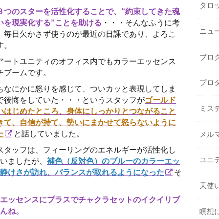
タロ
３つのスターを活性化することで、“約束してきた魂
いを現実化する”ことを助ける
・・・そんなふうに考
ニュ
、毎日欠かさず使うのが最近の日課であり、よろこ
す。
ブロ
アートユニティのオフィス内でもカラーエッセンス
チブームです。
プロ
もなにかに怒りを感じて、ついカッと表現してしま
で後悔をしていた・・・というスタッフが
ゴールド
ミス
いはじめたところ、身体にしっかりとつながること
きて、自信が持て、勢いにまかせて怒らないように
た
と話していました。
メル
スタッフは、フィーリングのエネルギーが活性化し
ユニ
いましたが、
補色（反対色）のブルーのカラーエッ
静けさが訪れ、バランスが取れるようになった
そ
天使
エッセンスにプラスでチャクラセットのイクイリブ
んね。
瞑想