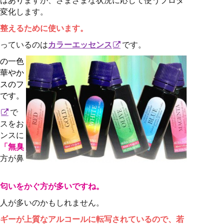
変化します。
整えるために使います。
っているのは
カラーエッセンス
です。
の一色
華やか
スのフ
です。
で
スをお
ンスに
「無臭
方が鼻
匂いをかぐ方が多いですね。
人が多いのかもしれません。
ギーが上質なアルコールに転写されているので、若