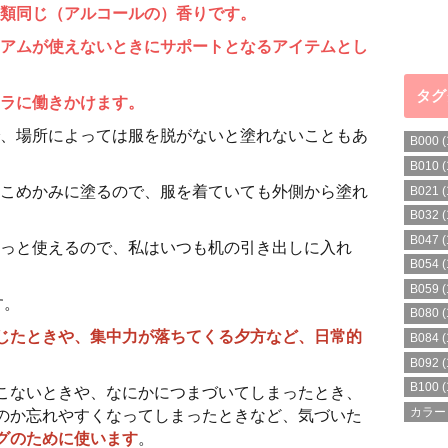
類同じ（アルコールの）香りです。
アムが使えないときにサポートとなるアイテムとし
タグ
ラに働きかけます。
、場所によっては服を脱がないと塗れないこともあ
B000
(
B010
(
こめかみに塗るので、服を着ていても外側から塗れ
B021
(
B032
(
B047
(
っと使えるので、私はいつも机の引き出しに入れ
B054
(
B059
(
す。
B080
(
じたときや、集中力が落ちてくる夕方など、日常的
B084
(
B092
(
B100
(
こないときや、なにかにつまづいてしまったとき、
カラー
のか忘れやすくなってしまったときなど、気づいた
グのために使います
。