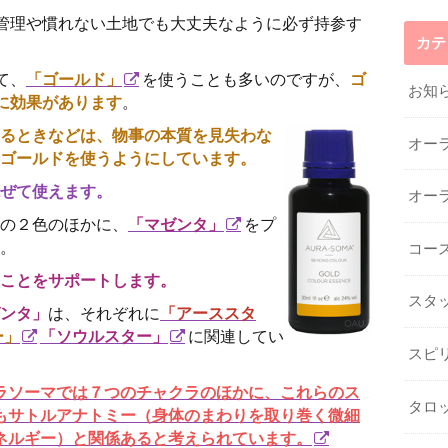
管理や慣れない土地でも大丈夫なように必ず持参す
カテ
て、
「ゴールド」
を使うことも多いのですが、
ゴ
お知
に効果があります
。
るときなどは、物事の本質を見失わな
オー
ゴールドを使うようにしています。
ぜて使えます。
オー
の２色のほかに、
「マゼンタ」
をプ
。
コー
ことをサポートします。
スタ
ンタ」
は、それぞれに
「アーススタ
ー」
「ソウルスター」
に関連してい
スピ
ラソーマでは７つのチャクラのほかに、これらのス
タロ
もサトルアナトミー（身体のまわりを取り巻く微細
ネルギー）と関係あると考えられています。