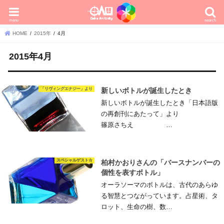
menu
search
HOME
2015年
4月
2015年4月
「リヴィングエナジー」より
新しいボトルが誕生したとき
新しいボトルが誕生したとき「日本語版
の再創刊にあたって」より
篠原さちえ …
スペシャルゲスト☆
柏村かおりさんの「バースナンバーの
個性を表すボトル」
オーラソーマのボトルは、古代のあらゆ
る智慧とつながっています。占星術、タ
ロット、生命の樹、数…