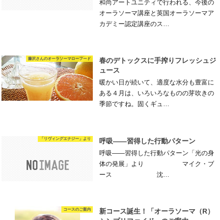
和尚アートユニティで行われる、今後の
オーラソーマ講座と英国オーラソーマア
カデミー認定講座のス…
藤沢さんのオーラソーマローフード
春のデトックスに手搾りフレッシュジ
ュース
暖かい日が続いて、適度な水分も豊富に
ある４月は、いろいろなものの芽吹きの
季節ですね。固くギュ…
「リヴィングエナジー」より
呼吸――習得した行動パターン
呼吸――習得した行動パターン「光の身
体の発展」より マイク・ブ
ース 沈…
コースのご案内
新コース誕生！「オーラソーマ（R）