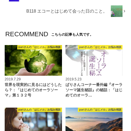
B118 エコーとはじめて会った日のこと。
RECOMMEND
こちらの記事も人気です。
pariさんの「はじメル」お悩み相談
pariさんの「はじメル」お悩み相談
2019.7.29
2019.5.23
世界を現実的に見るにはどうした
ぱりさんコーナー番外編『オーラ
ら？：「はじめてのオーラソー
ソーマ誕生秘話』の秘話：「はじ
マ」第１３２号
めてのオーラ…
pariさんの「はじメル」お悩み相談
pariさんの「はじメル」お悩み相談