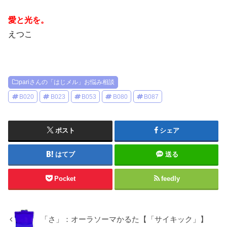
愛と光を。
えつこ
pariさんの「はじメル」お悩み相談
B020
B023
B053
B080
B087
ポスト
シェア
はてブ
送る
Pocket
feedly
「さ」：オーラソーマかるた【「サイキック」】