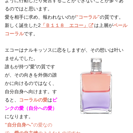
ように行動したり発言することができないことが多々あ
るのではと思います。
愛を相手に求め、報われないのが
“コーラル”
の質です。
新しく誕生した
2
「Ｂ１１８ エコー」
は上層が
ペール
コーラル
です。
エコーはナルキッソスに恋をしますが、その想いは叶い
ませんでした。
誰もが持つ”愛”の質です
が、その向きを外側の誰
かに向けるのではなく、
自分自身へ向けます。す
ると、
コーラルの愛
は
ピ
ンクの愛（自分への愛）
になります。
“自分自身へ”
の愛なの
で、
愛の自主練
のようなものですね。