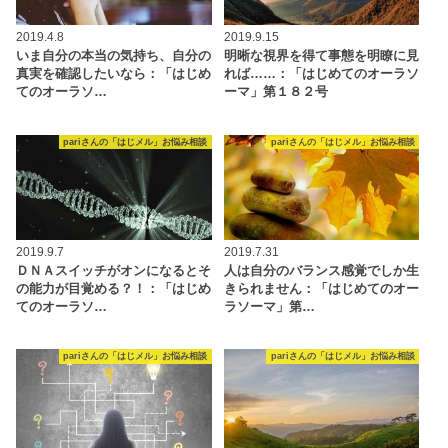
2019.4.8
2019.9.15
いま自分の本当の気持ち、自分の
明晰な視界を得て事態を明瞭に見
真実を確認したいなら：「はじめ
れば……：「はじめてのオーラソ
てのオーラソ…
ーマ」第１８２号
pariさんの「はじメル」お悩み相談
pariさんの「はじメル」お悩み相談
2019.9.7
2019.7.31
ＤＮＡスイッチがオンになるとそ
人は自分のバランス感覚でしか生
の能力が目覚める？！：「はじめ
きられません：「はじめてのオー
てのオーラソ…
ラソーマ」第…
pariさんの「はじメル」お悩み相談
pariさんの「はじメル」お悩み相談