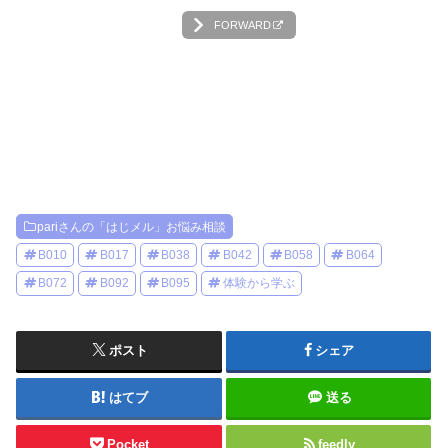
FORWARD
pariさんの「はじメル」お悩み相談
B010
B017
B038
B042
B058
B064
B072
B092
B095
体験から学ぶ
ポスト
シェア
はてブ
送る
Pocket
feedly