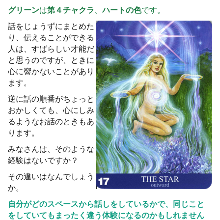
グリーン
は
第４チャクラ
、
ハートの色
です。
話をじょうずにまとめた
り、伝えることができる
人は、すばらしい才能だ
と思うのですが、ときに
心に響かないことがあり
ます。
逆に話の順番がちょっと
おかしくても、心にしみ
るようなお話のときもあ
ります。
みなさんは、そのような
経験はないですか？
その違いはなんでしょう
か。
自分がどのスペースから話しをしているかで、同じこと
をしていてもまったく違う体験になるのかもしれません