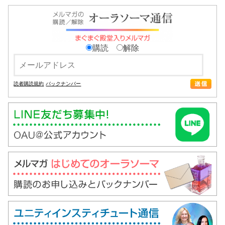
購読
解除
読者購読規約
バックナンバー