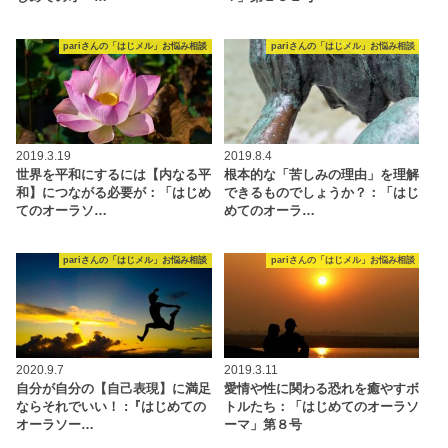
pariさんの「はじメル」お悩み相談
pariさんの「はじメル」お悩み相談
2019.3.19
2019.8.4
世界を平和にするには【内なる平
根本的な「苦しみの理由」を理解
和】につながる必要が：「はじめ
できるものでしょうか？：「はじ
てのオーラソ…
めてのオーラ…
pariさんの「はじメル」お悩み相談
pariさんの「はじメル」お悩み相談
2020.9.7
2019.3.11
自分が自分の【自己表現】に満足
愛情や性に関わる恐れを癒やすボ
ならそれでいい！ :『はじめての
トルたち：「はじめてのオーラソ
オーラソー…
ーマ」第８号