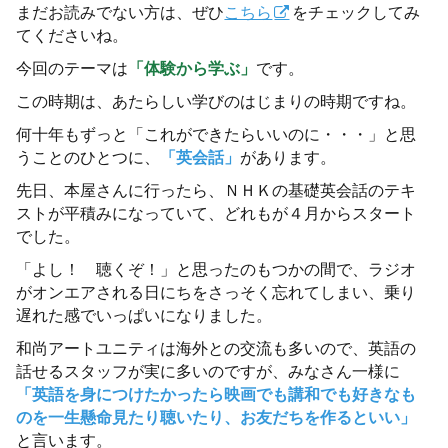
まだお読みでない方は、ぜひ
こちら
をチェックしてみ
てくださいね。
今回のテーマは
「体験から学ぶ」
です。
この時期は、あたらしい学びのはじまりの時期ですね。
何十年もずっと「これができたらいいのに・・・」と思
うことのひとつに、
「英会話」
があります。
先日、本屋さんに行ったら、ＮＨＫの基礎英会話のテキ
ストが平積みになっていて、どれもが４月からスタート
でした。
「よし！ 聴くぞ！」と思ったのもつかの間で、ラジオ
がオンエアされる日にちをさっそく忘れてしまい、乗り
遅れた感でいっぱいになりました。
和尚アートユニティは海外との交流も多いので、英語の
話せるスタッフが実に多いのですが、みなさん一様に
「英語を身につけたかったら映画でも講和でも好きなも
のを一生懸命見たり聴いたり、お友だちを作るといい」
と言います。