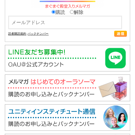
購読
解除
読者購読規約
バックナンバー