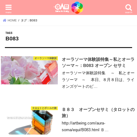
menu
search
HOME
タグ : B083
B083
オーラソーマ体験談
オーラソーマ体験談特集～私とオーラ
ソーマ～：B083 オープン セサミ
オーラソーマ体験談特集 ～ 私とオー
ラソーマ ～ 本日、８月８日は、ライ
オンズゲートのピ…
タロットとボトルの旅
Ｂ８３ オープンセサミ（タロットの
旅）
http://artbeing.com/aura-
soma/equi/B083.html Ｂ…