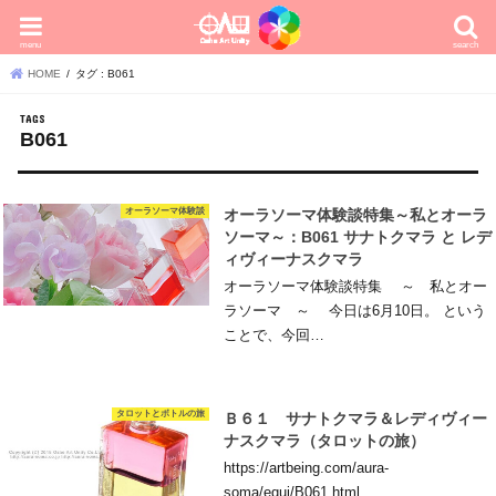
menu
search
HOME
タグ : B061
B061
オーラソーマ体験談
オーラソーマ体験談特集～私とオーラ
ソーマ～：B061 サナトクマラ と レデ
ィヴィーナスクマラ
オーラソーマ体験談特集 ～ 私とオー
ラソーマ ～ 今日は6月10日。 という
ことで、今回…
タロットとボトルの旅
Ｂ６１ サナトクマラ＆レディヴィー
ナスクマラ（タロットの旅）
https://artbeing.com/aura-
soma/equi/B061.html …