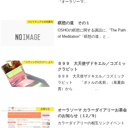
『オーラソーマ…
スピリチュアル水先案内
瞑想の道 その１
OSHOの瞑想に関する講話に、“The Path
of Meditation”「瞑想の道」と…
「リヴィングエナジー」より
Ｂ９９ 大天使ザドキエル／コズミッ
クラビット
Ｂ９９ 大天使ザドキエル／コズミック
ラビット 「ボトルの名前」（皐夏由
貴）から …
お知らせ
オーラソーマ カラーダイアリーお茶会
のお知らせ（１2／9）
カラーダイアリーの相互リンクイベント