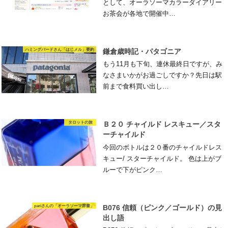
として、オーラソーマカラーダイアリー
お茶会が各地で開催中…
ハミングバードさん「はじメル」要約
鎌倉歳時記・パタゴニア
もう11月も下旬、連休最終日ですが、み
なさまいかがお過ごしですか？先日は駅
前まで食料買い出し…
タロットの旅
Ｂ２０ チャイルド レスキュー／スタ
ーチャイルド
今回のボトルは２０番のチャイルドレス
キュー/ スターチャイルド。 色は上がブ
ルーで下がピンク…
pariさんの「オーラソーマ辞書」
B076 信頼（ピンク／ゴールド）の見
出し語