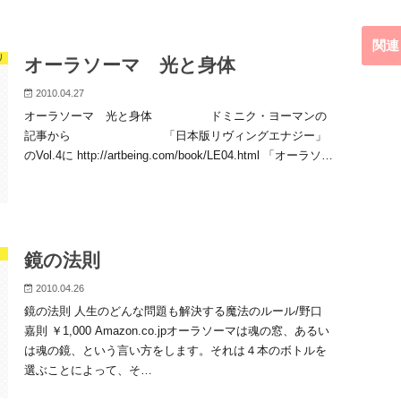
関連
り
オーラソーマ 光と身体
2010.04.27
オーラソーマ 光と身体 ドミニク・ヨーマンの
記事から 「日本版リヴィングエナジー」
のVol.4に http://artbeing.com/book/LE04.html 「オーラソ…
鏡の法則
2010.04.26
鏡の法則 人生のどんな問題も解決する魔法のルール/野口
嘉則 ￥1,000 Amazon.co.jpオーラソーマは魂の窓、あるい
は魂の鏡、という言い方をします。それは４本のボトルを
選ぶことによって、そ…