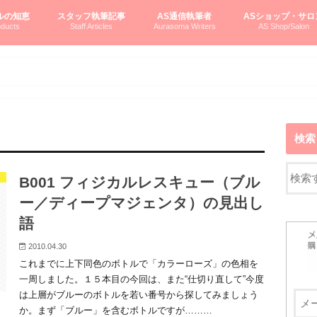
ルの知恵
スタッフ執筆記事
AS通信執筆者
ASショップ・サロ
ducts
Staff Articles
Aurasoma Writers
AS Shop/Salon
オーラソーマシステム入門
ーマボトルの物語
とボトルの旅
のオーラソーマ豆知識
ーマ体験談
えつこの部屋
えつこさんの「はじメル」ASミニ情報
えつこさんの「はじメル」豆知識
pariさんの「はじメル」お悩み相談
pariさんの色彩心理学としてのAS
pariさんのボトルメッセージ
ハミングバードさん「はじメル」要約
AEOSプロダクツご案内
pariさんの「オーラソーマ辞書」
pariさんのカラーローズ入門
pariさんのカラーローズ随想
尚さんのOAU写真日記
ヴィッキーさん物語
「リヴィングエナジー」より
鎌倉グルメ案内
読書案内
柏村かおりさんのオーラソーマ
鮎沢玲子さんの「日本の色」シリーズ
黒田コマラさんのオーラソーマ
叶朋佳さんの「美と癒しの楽園」
青山さんのクリスタル＆オーラソーマ
寛子さんのオーラソーマと創造性
廣田雅美さんのASとカバラ-生命の木
上野香緒里さんのオーラソーマカフェ
中村香織さんのＡＥＯＳスキンケア
藤沢さんのオーラソーマローフード
江尻さんオーラソーマアストロロジー
ラトナさんオーラソーマ＆ハート瞑想
DASOさんの数秘学
スペシャルゲスト☆
お問い合わせ
やさしくわかるAS
オーラソーマで自分
AS無料診断
ASウエブショッピ
ASコース・イベン
検索
」
B001 フィジカルレスキュー（ブル
ー／ディープマジェンタ）の見出し
語
2010.04.30
これまでに上下同色のボトルで「カラーローズ」の色相を
一周しました。１５本目の今回は、また“仕切り直して”今度
は上層がブルーのボトルを若い番号から探してみましょう
か。まず「ブルー」を含むボトルですが………