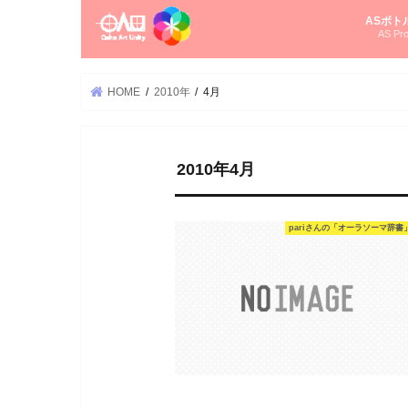
ASボト
AS Pro
尚さんの
オーラソ
タロット
ゆかさん
オーラソ
HOME
2010年
4月
2010年4月
pariさんの「オーラソーマ辞書