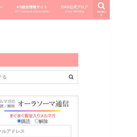
ン
AS総合情報サイト
OAU公式ブログ
AS General information
OAU Weblog
searc
h
を知る
ング
ト
柏村かおりさんのオーラソーマ活用塾
柏村さんのASメディカルハーブ
黒田コマラさんのオーラソーマ紀行
購読
解除