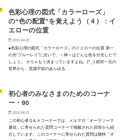
門
色彩心理の図式「カラーローズ」
の“色の配置”を覚えよう（４）：イ
エローの位置
2010.04.22
●色彩心理の図式「カラーローズ」のイエローの位置 第一
の光“ブルーレイ”に次いで、＜神＞はどんな色を分光したで
しょう。 そりゃもう決まっていますよね。(^_-) 絶対一元の
世界から、意識宇宙のあらゆる…
A
初心者のみなさまのためのコーナ
ー・90
2010.04.21
この初心者Ｑ＆Ａコーナーでは、メルマガ「オーラソーマ
通信」に寄せられた質問コーナーで掲載された回答から紹
介しています。このコーナーに寄せられた質問は随時「オ