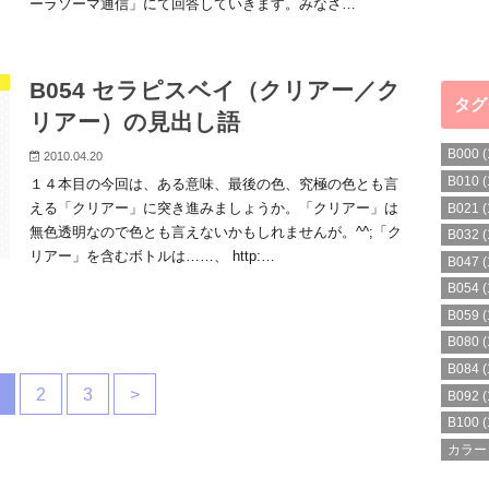
ーラソーマ通信」にて回答していきます。みなさ…
」
B054 セラピスベイ（クリアー／ク
タグ
リアー）の見出し語
B000
(
2010.04.20
B010
(
１４本目の今回は、ある意味、最後の色、究極の色とも言
える「クリアー」に突き進みましょうか。「クリアー」は
B021
(
無色透明なので色とも言えないかもしれませんが。^^;「ク
B032
(
リアー」を含むボトルは……、 http:…
B047
(
B054
(
B059
(
B080
(
B084
(
2
3
>
B092
(
B100
(
カラー