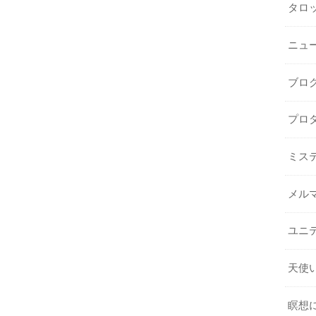
タロ
ニュ
ブロ
プロ
ミス
メル
ユニ
天使
瞑想