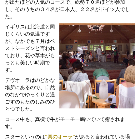
が出たほどの人気のコースで、総勢７０名ほどが参加
し、そのうちの３４名が日本人、２２名がドイツ人でし
た。
イギリスは北海道と同
じくらいの気温です
が、なかでも７月はベ
ストシーズンと言われ
ており、花や草木がも
っとも美しい時期で
す。
デヴオーラはのどかな
場所にあるので、自然
のなかでゆっくりと過
ごすのもたのしみのひ
とつでした。
コース中も、真横で牛がモーモー鳴いていて癒されま
す。
スターというのは
“真のオーラ”
があると言われている場