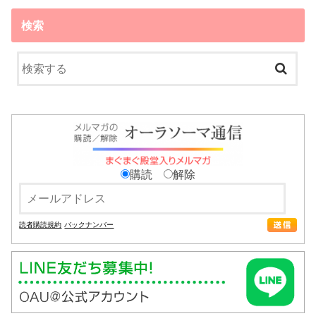
検索
購読
解除
読者購読規約
バックナンバー