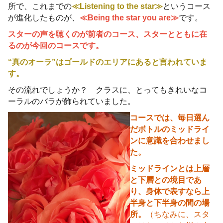
所で、これまでの
≪Listening to the star≫
というコース
が進化したものが、
≪Being the star you are≫
です。
スターの声を聴くのが前者のコース、スターとともに在
るのが今回のコースです。
“真のオーラ”はゴールドのエリアにあると言われていま
す。
その流れでしょうか？ クラスに、とってもきれいなコ
ーラルのバラが飾られていました。
コースでは、毎日選ん
だボトルのミッドライ
ンに意識を合わせまし
た。
ミッドラインとは上層
と下層との境目であ
り、身体で表すなら上
半身と下半身の間の場
所。
（ちなみに、スタ