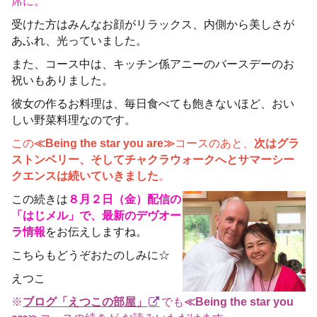
席に。
受けた方はみんなお顔がリラックス、内側から美しさが
あふれ、光っていました。
また、コース中は、キッチン係アニーのバースデーのお
祝いもありました。
彼女の作るお料理は、毎日食べても飽きないほど、おい
しい野菜料理なのです。
この
≪Being the star you are≫
コースのあと、
次はグラ
ストンベリー、そしてチャクラウォークへとサマーシー
クエンスは続いていきました
。
この続きは
８月２日（金）配信の
「はじメル」で、最新のデヴオー
ラ情報
をお伝えしますね。
こちらもどうぞおたのしみに☆
えつこ
※
ブログ「えつこの部屋」
でも
≪Being the star you