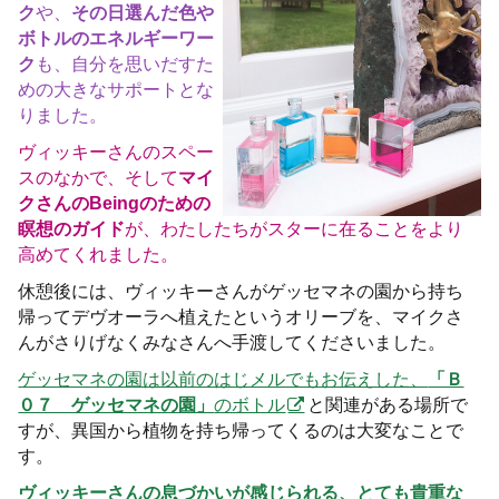
ク
や、
その日選んだ色や
ボトルのエネルギーワー
ク
も、自分を思いだすた
めの大きなサポートとな
りました。
ヴィッキーさんのスペー
スのなかで、そして
マイ
クさんのBeingのための
瞑想のガイド
が、わたしたちがスターに在ることをより
高めてくれました。
休憩後には、ヴィッキーさんがゲッセマネの園から持ち
帰ってデヴオーラへ植えたというオリーブを、マイクさ
んがさりげなくみなさんへ手渡してくださいました。
ゲッセマネの園は以前のはじメルでもお伝えした、
「Ｂ
０７ ゲッセマネの園」
のボトル
と関連がある場所で
すが、異国から植物を持ち帰ってくるのは大変なことで
す。
ヴィッキーさんの息づかいが感じられる、とても貴重な