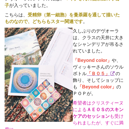
子
が入っていました。
こちらは、
受精卵（第一細胞）を曼荼羅を通して描いた
ものなので、どちらもスター関連です
。
久しぶりのデヴオーラ
は、クラスの天井に大き
なシャンデリアが吊るさ
れていました。
「Beyond color」
や、
ヴィッキーさんのソウル
ボトル
「Ｂ０５」
の
飾り、そしてショップに
も
「Beyond color」
の
ＰＯＰが。
希望者はクリスティーヌ
による
ＡＥＯＳのスキン
ケアのセッション
も受け
られましたが、すぐに満