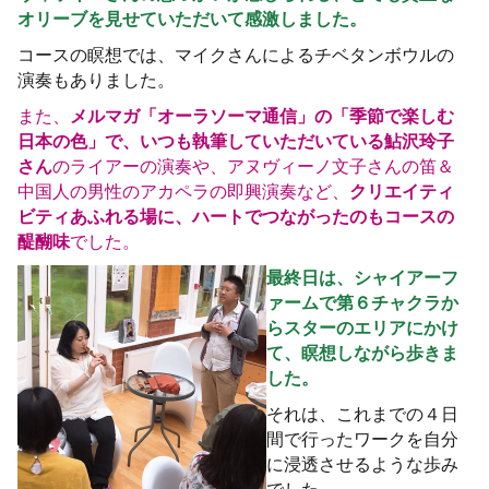
オリーブを見せていただいて感激しました。
コースの瞑想では、マイクさんによるチベタンボウルの
演奏もありました。
また、
メルマガ「オーラソーマ通信」の「季節で楽しむ
日本の色」で、いつも執筆していただいている鮎沢玲子
さん
のライアーの演奏や、アヌヴィーノ文子さんの笛＆
中国人の男性のアカペラの即興演奏など、
クリエイティ
ビティあふれる場に、ハートでつながったのもコースの
醍醐味
でした。
最終日は、シャイアーフ
ァームで第６チャクラか
らスターのエリアにかけ
て、瞑想しながら歩きま
した。
それは、これまでの４日
間で行ったワークを自分
に浸透させるような歩み
でした。