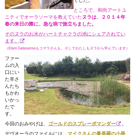
ところで、和尚アートユ
ニティでオーラソーマを教えていた
ヌラは、２０１４年
春の来日の際に、急な病で旅立ちました。
そのヌラのお水がハートチャクラの池にシェアされてい
ます。
（Etani Gatasansaもコマラさんも、そしてわたしもヌラから学んでいます）
ファー
ムの入
口にい
た羊さ
んたち
もかわ
いかっ
たで
す。
今回のおみやげは、
ゴールドのスプレーポマンダー
。
デヴオーラのファイルには、
マイクさんの曼荼羅の小冊