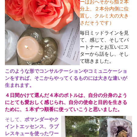
ーはおへそから指２本
分上、２本分内側に位
置し、クルミ大の大き
さだそうです）
毎日ミッドラインを見
て、感じて、そしてパ
ートナーとお互いにス
ターから話をし、そし
て聴きました。
このような形でコンサルテーションやコミュニケーショ
ンをすれば、そこからやってくるものには大きな違いが
生まれます。
４日間かけて選んだ４本のボトルは、自分の分身のよう
にとても愛おしく感じられ、自分の使命と目的を生きる
ために、１本ずつ順番に使っていこうと思いました。
そして、
ポマンダーやク
イントエッセンス、ラブ
レスキューを使ったワー