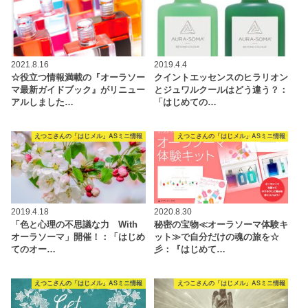
2021.8.16
2019.4.4
☆役立つ情報満載の『オーラソー
クイントエッセンスのヒラリオン
マ最新ガイドブック』がリニュー
とジュワルクールはどう違う？：
アルしました…
「はじめての…
えつこさんの「はじメル」ASミニ情報
えつこさんの「はじメル」ASミニ情報
2019.4.18
2020.8.30
「色と心理の不思議な力 With
秘密の宝物≪オーラソーマ体験キ
オーラソーマ」開催！：「はじめ
ット≫で自分だけの魂の旅を☆
てのオー…
彡：『はじめて…
えつこさんの「はじメル」ASミニ情報
えつこさんの「はじメル」ASミニ情報