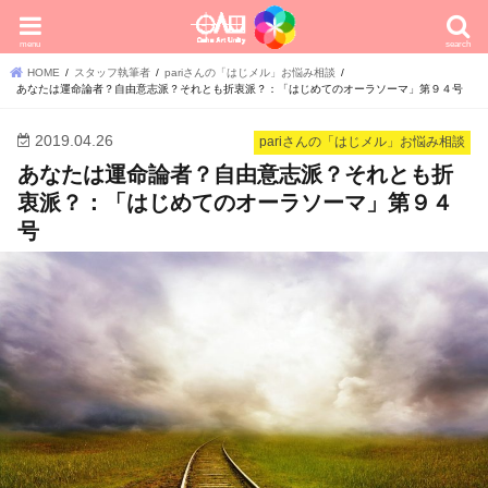
menu
search
HOME
スタッフ執筆者
pariさんの「はじメル」お悩み相談
あなたは運命論者？自由意志派？それとも折衷派？：「はじめてのオーラソーマ」第９４号
2019.04.26
pariさんの「はじメル」お悩み相談
あなたは運命論者？自由意志派？それとも折
衷派？：「はじめてのオーラソーマ」第９４
号