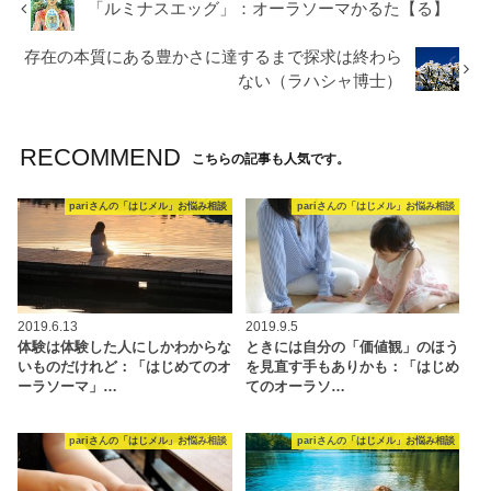
「ルミナスエッグ」：オーラソーマかるた【る】
存在の本質にある豊かさに達するまで探求は終わら
ない（ラハシャ博士）
RECOMMEND
こちらの記事も人気です。
pariさんの「はじメル」お悩み相談
pariさんの「はじメル」お悩み相談
2019.6.13
2019.9.5
体験は体験した人にしかわからな
ときには自分の「価値観」のほう
いものだけれど：「はじめてのオ
を見直す手もありかも：「はじめ
ーラソーマ」…
てのオーラソ…
pariさんの「はじメル」お悩み相談
pariさんの「はじメル」お悩み相談