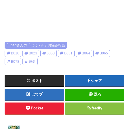
pariさんの「はじメル」お悩み相談
B010
B023
B050
B051
B064
B065
B078
運命
ポスト
シェア
はてブ
送る
Pocket
feedly