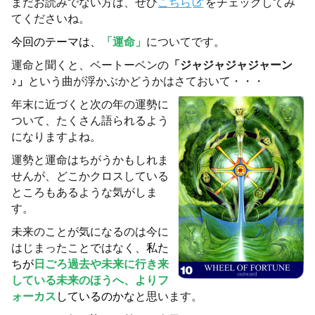
まだお読みでない方は、ぜひ
こちら
をチェックしてみ
てくださいね。
今回のテーマは、
「運命」
についてです。
運命と聞くと、ベートーベンの
「ジャジャジャジャーン
♪」
という曲が浮かぶかどうかはさておいて・・・
年末に近づくと次の年の運勢に
ついて、たくさん語られるよう
になりますよね。
運勢と運命はちがうかもしれま
せんが、どこかクロスしている
ところもあるような気がしま
す。
未来のことが気になるのは今に
はじまったことではなく、
私た
ちが
日ごろ過去や未来に行き来
している未来のほうへ、よりフ
ォーカス
しているのかな
と思います。