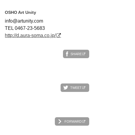
OSHO Art Unity
info@artunity.com
TEL 0467-23-5683
http://d.aura-soma.co.jp/
SHARE
TWEET
FORWARD