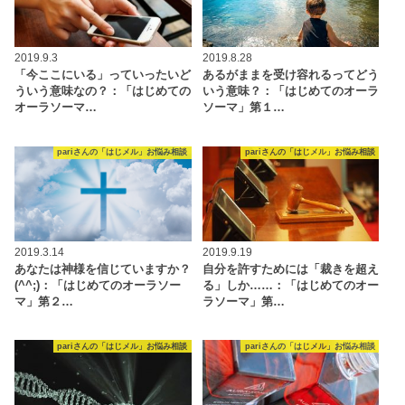
2019.9.3
2019.8.28
「今ここにいる」っていったいど
あるがままを受け容れるってどう
ういう意味なの？：「はじめての
いう意味？：「はじめてのオーラ
オーラソーマ…
ソーマ」第１…
pariさんの「はじメル」お悩み相談
pariさんの「はじメル」お悩み相談
2019.3.14
2019.9.19
あなたは神様を信じていますか？
自分を許すためには「裁きを超え
(^^;)：「はじめてのオーラソー
る」しか……：「はじめてのオー
マ」第２…
ラソーマ」第…
pariさんの「はじメル」お悩み相談
pariさんの「はじメル」お悩み相談