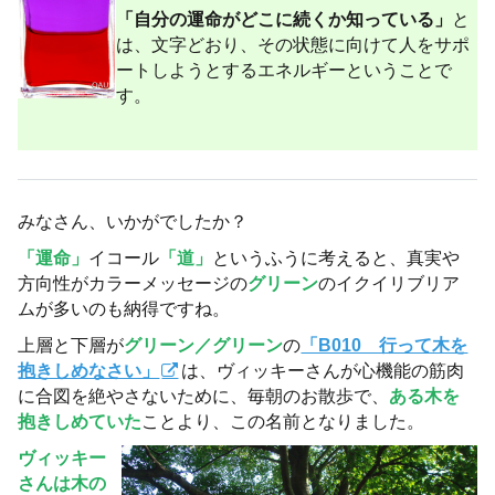
「自分の運命がどこに続くか知っている」
と
は、文字どおり、その状態に向けて人をサポ
ートしようとするエネルギーということで
す。
みなさん、いかがでしたか？
「運命」
イコール
「道」
というふうに考えると、真実や
方向性がカラーメッセージの
グリーン
のイクイリブリア
ムが多いのも納得ですね。
上層と下層が
グリーン／グリーン
の
「B010 行って木を
抱きしめなさい」
は、ヴィッキーさんが心機能の筋肉
に合図を絶やさないために、毎朝のお散歩で、
ある木を
抱きしめていた
ことより、この名前となりました。
ヴィッキー
さんは木の