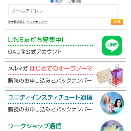
購読
解除
読者購読規約
バックナンバー