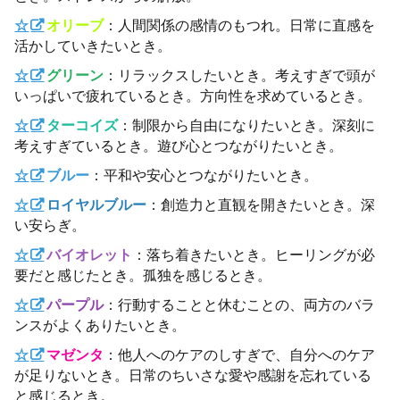
☆
オリーブ
：人間関係の感情のもつれ。日常に直感を
活かしていきたいとき。
☆
グリーン
：リラックスしたいとき。考えすぎで頭が
いっぱいで疲れているとき。方向性を求めているとき。
☆
ターコイズ
：制限から自由になりたいとき。深刻に
考えすぎているとき。遊び心とつながりたいとき。
☆
ブルー
：平和や安心とつながりたいとき。
☆
ロイヤルブルー
：創造力と直観を開きたいとき。深
い安らぎ。
☆
バイオレット
：落ち着きたいとき。ヒーリングが必
要だと感じたとき。孤独を感じるとき。
☆
パープル
：行動することと休むことの、両方のバラ
ンスがよくありたいとき。
☆
マゼンタ
：他人へのケアのしすぎで、自分へのケア
が足りないとき。日常のちいさな愛や感謝を忘れている
と感じるとき。