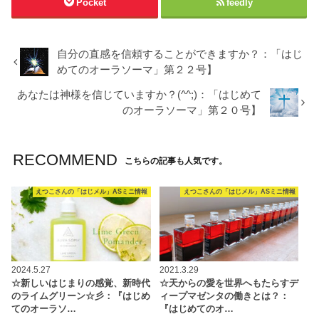
Pocket
feedly
自分の直感を信頼することができますか？：「はじ
めてのオーラソーマ」第２２号】
あなたは神様を信じていますか？(^^;)：「はじめて
のオーラソーマ」第２０号】
RECOMMEND
こちらの記事も人気です。
えつこさんの「はじメル」ASミニ情報
えつこさんの「はじメル」ASミニ情報
2024.5.27
2021.3.29
☆新しいはじまりの感覚、新時代
☆天からの愛を世界へもたらすデ
のライムグリーン☆彡：『はじめ
ィープマゼンタの働きとは？：
てのオーラソ…
『はじめてのオ…