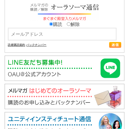
購読
解除
読者購読規約
バックナンバー