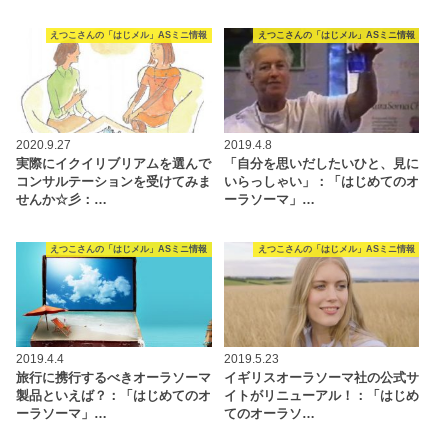
えつこさんの「はじメル」ASミニ情報
えつこさんの「はじメル」ASミニ情報
2020.9.27
2019.4.8
実際にイクイリブリアムを選んで
「自分を思いだしたいひと、見に
コンサルテーションを受けてみま
いらっしゃい」：「はじめてのオ
せんか☆彡：…
ーラソーマ」…
えつこさんの「はじメル」ASミニ情報
えつこさんの「はじメル」ASミニ情報
2019.4.4
2019.5.23
旅行に携行するべきオーラソーマ
イギリスオーラソーマ社の公式サ
製品といえば？：「はじめてのオ
イトがリニューアル！：「はじめ
ーラソーマ」…
てのオーラソ…