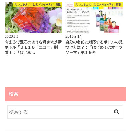
えつこさんの「はじメル」ASミニ情報
えつこさんの「はじメル」ASミニ情報
2020.6.6
2019.3.14
☆まるで宝石のような輝き☆彡新
自分の名前に対応するボトルの見
ボトル「Ｂ１１８ エコー」到
つけ方は？：「はじめてのオーラ
着！：『はじめ…
ソーマ」第１９号
検索