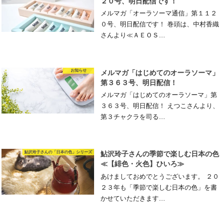
２０号、明日配信です！
メルマガ「オーラソーマ通信」第１１２
０号、明日配信です！ 巻頭は、中村香織
さんより≪ＡＥＯＳ…
お知らせ
メルマガ「はじめてのオーラソーマ」
第３６３号、明日配信！
メルマガ「はじめてのオーラソーマ」第
３６３号、明日配信！ えつこさんより、
第３チャクラを司る…
鮎沢玲子さんの「日本の色」シリーズ
鮎沢玲子さんの季節で楽しむ日本の色
≪【緋色・火色】ひいろ≫
あけましておめでとうございます。 ２０
２３年も「季節で楽しむ日本の色」を書
かせていただきます…