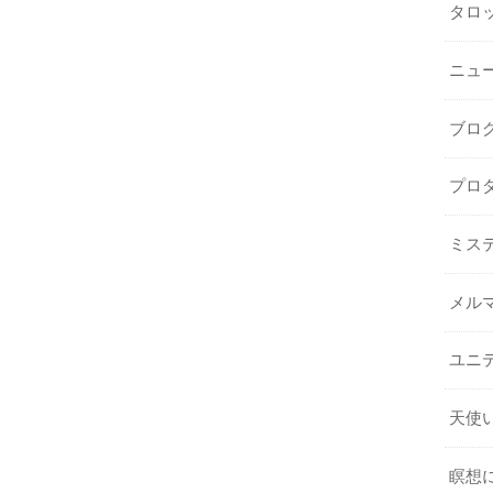
タロ
ニュ
ブロ
プロ
ミス
メル
ユニ
天使
瞑想