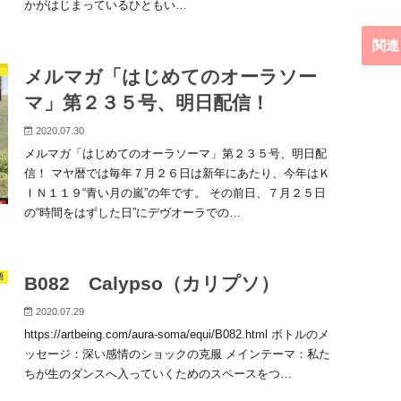
かがはじまっているひともい…
関連
メルマガ「はじめてのオーラソー
マ」第２３５号、明日配信！
2020.07.30
メルマガ「はじめてのオーラソーマ」第２３５号、明日配
信！ マヤ暦では毎年７月２６日は新年にあたり、今年はＫ
ＩＮ１１９“青い月の嵐”の年です。 その前日、７月２５日
の“時間をはずした日”にデヴオーラでの…
語
B082 Calypso（カリプソ）
2020.07.29
https://artbeing.com/aura-soma/equi/B082.html ボトルのメ
ッセージ：深い感情のショックの克服 メインテーマ：私た
ちが生のダンスへ入っていくためのスペースをつ…