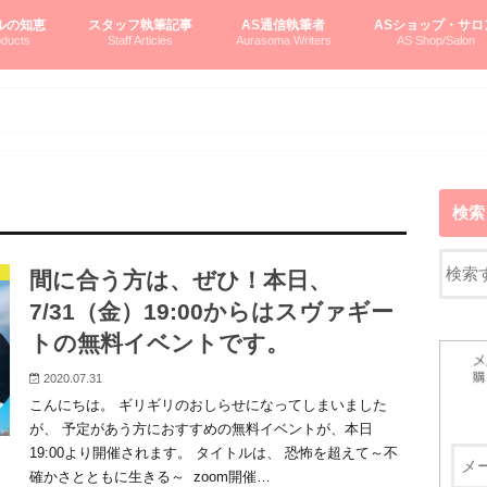
ルの知恵
スタッフ執筆記事
AS通信執筆者
ASショップ・サロ
ducts
Staff Articles
Aurasoma Writers
AS Shop/Salon
オーラソーマシステム入門
ーマボトルの物語
とボトルの旅
のオーラソーマ豆知識
ーマ体験談
えつこの部屋
えつこさんの「はじメル」ASミニ情報
えつこさんの「はじメル」豆知識
pariさんの「はじメル」お悩み相談
pariさんの色彩心理学としてのAS
pariさんのボトルメッセージ
ハミングバードさん「はじメル」要約
AEOSプロダクツご案内
pariさんの「オーラソーマ辞書」
pariさんのカラーローズ入門
pariさんのカラーローズ随想
尚さんのOAU写真日記
ヴィッキーさん物語
「リヴィングエナジー」より
鎌倉グルメ案内
読書案内
柏村かおりさんのオーラソーマ
鮎沢玲子さんの「日本の色」シリーズ
黒田コマラさんのオーラソーマ
叶朋佳さんの「美と癒しの楽園」
青山さんのクリスタル＆オーラソーマ
寛子さんのオーラソーマと創造性
廣田雅美さんのASとカバラ-生命の木
上野香緒里さんのオーラソーマカフェ
中村香織さんのＡＥＯＳスキンケア
藤沢さんのオーラソーマローフード
江尻さんオーラソーマアストロロジー
ラトナさんオーラソーマ＆ハート瞑想
DASOさんの数秘学
スペシャルゲスト☆
お問い合わせ
やさしくわかるAS
オーラソーマで自分
AS無料診断
ASウエブショッピ
ASコース・イベン
検索
間に合う方は、ぜひ！本日、
7/31（金）19:00からはスヴァギー
トの無料イベントです。
2020.07.31
こんにちは。 ギリギリのおしらせになってしまいました
が、 予定があう方におすすめの無料イベントが、本日
19:00より開催されます。 タイトルは、 恐怖を超えて～不
確かさとともに生きる～ zoom開催…