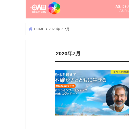
ASボト
AS Pro
尚さんの
オーラソ
タロット
ゆかさん
オーラソ
HOME
2020年
7月
2020年7月
えつこの部屋