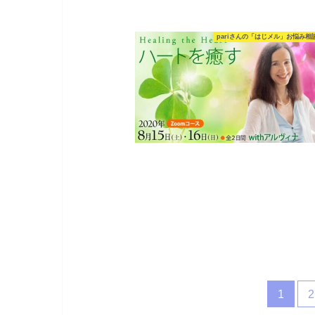
pariさんの「はじメル」お悩み相
1
2