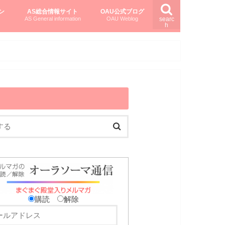
ン
AS総合情報サイト
OAU公式ブログ
AS General information
OAU Weblog
searc
h
を知る
ング
ト
柏村かおりさんのオーラソーマ活用塾
柏村さんのASメディカルハーブ
黒田コマラさんのオーラソーマ紀行
購読
解除