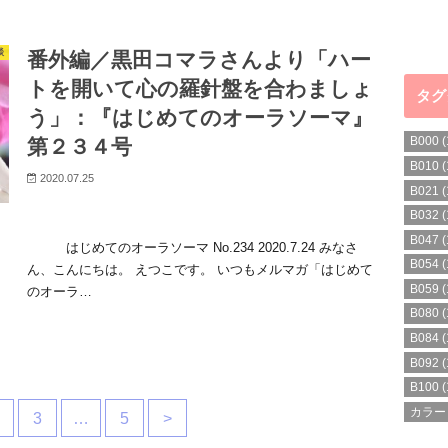
談
番外編／黒田コマラさんより「ハー
トを開いて心の羅針盤を合わましょ
タグ
う」：『はじめてのオーラソーマ』
B000
(
第２３４号
B010
(
2020.07.25
B021
(
B032
(
B047
(
はじめてのオーラソーマ No.234 2020.7.24 みなさ
B054
(
ん、こんにちは。 えつこです。 いつもメルマガ「はじめて
B059
(
のオーラ…
B080
(
B084
(
B092
(
B100
(
カラー
3
…
5
>