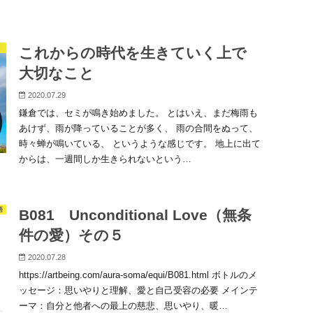
これからの時代を生きていく上で
大切なこと
2020.07.29
鎌倉では、セミが鳴き始めました。 とはいえ、まだ梅雨も
あけず、雨が降っていることが多く、 雨の合間をぬって、
時々蝉が鳴いている、 というような感じです。 地上に出て
からは、一週間しか生きられないという…
語
B081 Unconditional Love（無条
件の愛）その５
2020.07.28
https://artbeing.com/aura-soma/equi/B081.html ボトルのメ
ッセージ：思いやりと理解、愛と自己受容の必要 メインテ
ーマ：自分と他者への最上の慈悲、思いやり、暖…