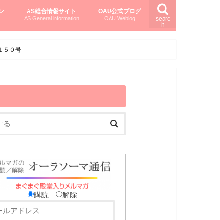
ン
AS総合情報サイト
OAU公式ブログ
AS General information
OAU Weblog
searc
h
を知る
ング
ト
柏村かおりさんのオーラソーマ活用塾
柏村さんのASメディカルハーブ
黒田コマラさんのオーラソーマ紀行
１５０号
購読
解除