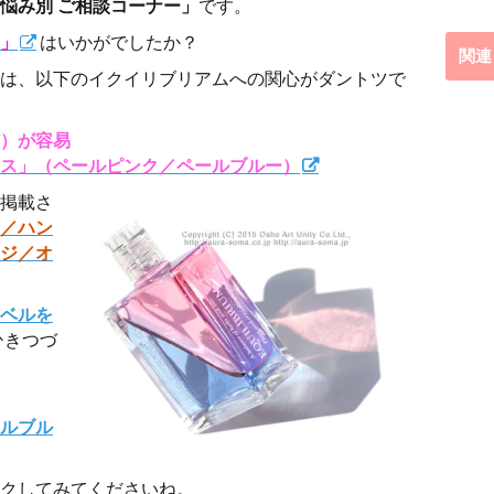
悩み別 ご相談コーナー」
です。
」
はいかがでしたか？
関連
は、以下のイクイリブリアムへの関心がダントツで
）が容易
ス」（ペールピンク／ペールブルー）
掲載さ
／ハン
ジ／オ
ベルを
ひきつづ
ルブル
クしてみてくださいね。