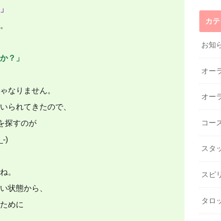
」
カテ
。
お知
か？」
オー
ゃなりません。
オー
いられてきたので、
を探すのが
コー
-)
スタ
ね。
スピ
い状態から、
タロ
ために