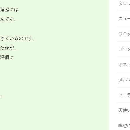
タロ
遊ぶには
んです。
ニュ
ブロ
きているのです。
たかが、
プロ
評価に
ミス
メル
ユニ
、
天使
瞑想