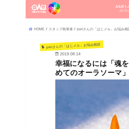
ASボト
AS Pro
尚さんの
オーラソ
タロット
ゆかさん
オーラソ
HOME
スタッフ執筆者
pariさんの「はじメル」お悩み相
pariさんの「はじメル」お悩み相談
2019.08.14
幸福になるには「魂を
めてのオーラソーマ」