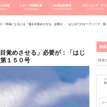
ルの知恵
スタッフ執筆記事
AS通信執筆者
ASショップ・サロ
ducts
Staff Articles
Aurasoma Writers
AS Shop/Salon
オーラソーマシステム入門
ーマボトルの物語
とボトルの旅
のオーラソーマ豆知識
ーマ体験談
えつこの部屋
えつこさんの「はじメル」ASミニ情報
えつこさんの「はじメル」豆知識
pariさんの「はじメル」お悩み相談
pariさんの色彩心理学としてのAS
pariさんのボトルメッセージ
ハミングバードさん「はじメル」要約
AEOSプロダクツご案内
pariさんの「オーラソーマ辞書」
pariさんのカラーローズ入門
pariさんのカラーローズ随想
尚さんのOAU写真日記
ヴィッキーさん物語
「リヴィングエナジー」より
鎌倉グルメ案内
読書案内
柏村かおりさんのオーラソーマ
鮎沢玲子さんの「日本の色」シリーズ
黒田コマラさんのオーラソーマ
叶朋佳さんの「美と癒しの楽園」
青山さんのクリスタル＆オーラソーマ
寛子さんのオーラソーマと創造性
廣田雅美さんのASとカバラ-生命の木
上野香緒里さんのオーラソーマカフェ
中村香織さんのＡＥＯＳスキンケア
藤沢さんのオーラソーマローフード
江尻さんオーラソーマアストロロジー
ラトナさんオーラソーマ＆ハート瞑想
DASOさんの数秘学
スペシャルゲスト☆
お問い合わせ
やさしくわかるAS
オーラソーマで自分
AS無料診断
ASウエブショッピ
ASコース・イベン
談
幸福になるには「魂を目覚めさせる」必要が：「はじめてのオーラソーマ」第
検索
目覚めさせる」必要が：「はじ
第１５０号