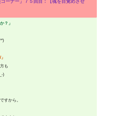
談コーナー」７５回目：【魂を目覚めさせ
か？」
*)
/」
方も
-)
ですから。