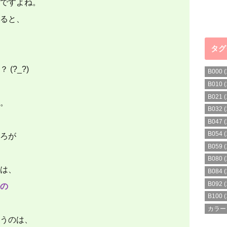
ですよね。
ると、
タグ
(?_?)
B000
(
B010
(
B021
(
。
B032
(
B047
(
B054
(
ろが
B059
(
B080
(
は、
B084
(
B092
(
の
B100
(
カラー
うのは、