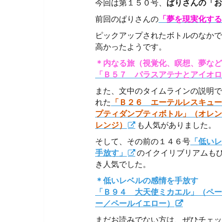
今回は第１５０号、
ぱりさんの「お
前回のぱりさんの
「夢を現実化する
ピックアップされたボトルのなかで
高かったようです。
＊内なる旅（視覚化、瞑想、夢など
「Ｂ５７ パラスアテナとアイオロ
また、文中のタイムラインの説明で
れた
「Ｂ２６ エーテルレスキュー
プティダンプティボトル」（オレン
レンジ）
も人気がありました。
そして、その前の１４６号
「低いレ
手放す」
のイクイリブリアムも
き人気でした。
＊低いレベルの感情を手放す
「Ｂ９４ 大天使ミカエル」（ペー
ー／ペールイエロー）
まだお読みでない方は、ぜひチェッ