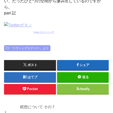
い、たったひとつの空間から滲み出しているのですか
ら。
pari 記
Twitterブログパーツ
「リヴィングエナジー」より
ポスト
シェア
はてブ
送る
Pocket
feedly
瞑想について その７