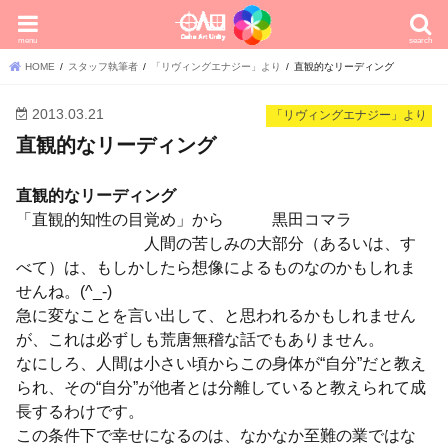
menu
search
HOME
スタッフ執筆者
「リヴィングエナジー」より
直観的なリーディング
2013.03.21
「リヴィングエナジー」より
直観的なリーディング
直観的なリーディング
「直観的知性の目覚め」から 黒田コマラ
人間の苦しみの大部分（あるいは、す
べて）は、もしかしたら想像によるものなのかもしれま
せんね。(^_-)
急に変なことを言い出して、と思われるかもしれません
が、これは必ずしも荒唐無稽な話でもありません。
なにしろ、人間は小さい頃からこの身体が“自分”だと教え
られ、その“自分”が他者とは分離していると教えられて成
長するわけです。
この条件下で幸せになるのは、なかなか至難の業ではな