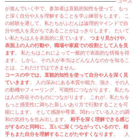
——————————————————————–
コース
が進んでいく中で、参加者は直観的知性を使って、もっ
と深く自分や人を理解することを学ぶ練習をします。 こ
の経験を通して、私たちがふだんは論理的マインドで自
分や他人を見がちであることがはっきりします。 たいて
い私たちは人を表面的に見ています。
つまり見かけや、
表面上の人の行動や、職場や家庭での役割として人を見
ます
。 私たちはこれによって一般的で表面的な情報を得
ます。 しかし、その人が本当はどんな人なのかを知るこ
とは、これだけではできません。
コースの中では、直観的知性を使って自分や人を深く見
ていきます
。 人の深みにある本質や能力、強さ、その人
の動機やフィーリング、可能性につながります。 私たち
は人の存在そのものにつながります。 これが、私たちを
もっと感受性に満ちた新しいあり方で行動することを可
能にします。 そして感謝や尊重、関わっている人との調
和の気持ちを生み出します。
相手を深く理解できる感じ
がするのと同時に、互いに深くつながっているので、相
手もまた自分を理解することがたやすくなります
。 人