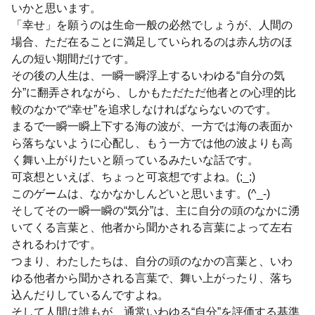
いかと思います。
「幸せ」を願うのは生命一般の必然でしょうが、人間の
場合、ただ在ることに満足していられるのは赤ん坊のほ
んの短い期間だけです。
その後の人生は、一瞬一瞬浮上するいわゆる“自分の気
分”に翻弄されながら、しかもただただ他者との心理的比
較のなかで“幸せ”を追求しなければならないのです。
まるで一瞬一瞬上下する海の波が、一方では海の表面か
ら落ちないように心配し、もう一方では他の波よりも高
く舞い上がりたいと願っているみたいな話です。
可哀想といえば、ちょっと可哀想ですよね。(;_;)
このゲームは、なかなかしんどいと思います。(^_-)
そしてその一瞬一瞬の“気分”は、主に自分の頭のなかに湧
いてくる言葉と、他者から聞かされる言葉によって左右
されるわけです。
つまり、わたしたちは、自分の頭のなかの言葉と、いわ
ゆる他者から聞かされる言葉で、舞い上がったり、落ち
込んだりしているんですよね。
そして人間は誰もが、通常いわゆる“自分”を評価する基準