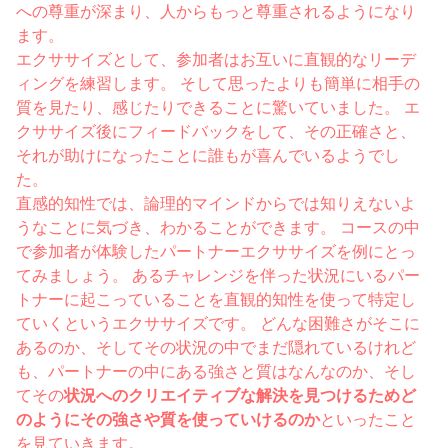
への尊重が深まり、人からもっと尊重されるようになり
ます。
エクササイズとして、参加者はお互いに直観的なリーデ
ィングを練習します。 そして思ったよりも簡単に相手の
質を見たり、感じたりできることに驚いていました。 エ
クササイズ後にフィードバックをして、その正確さと、
それが助けになったことに誰もが喜んでいるようでし
た。
直感的知性では、論理的マインドからでは知りえないよ
うなことに気づき、わかることができます。 コースの中
で参加者が体験したパートナーエクササイズを例にとっ
てみましょう。 あるチャレンジを伴った状況にいるパー
トナーに起こっていることを直観的知性を使って特定し
ていくというエクササイズです。 どんな困難さがそこに
あるのか、そしてその状況の中でまだ隠れているけれど
も、パートナーの中にある強さと質はなんなのか、そし
てその
状況へのクリエイティブな解決を見つけるためど
のようにその強さや質を使っていけるのか
といったこと
を見ていきます。