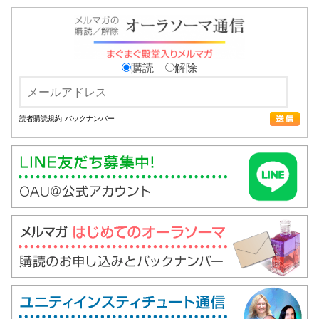
購読
解除
読者購読規約
バックナンバー