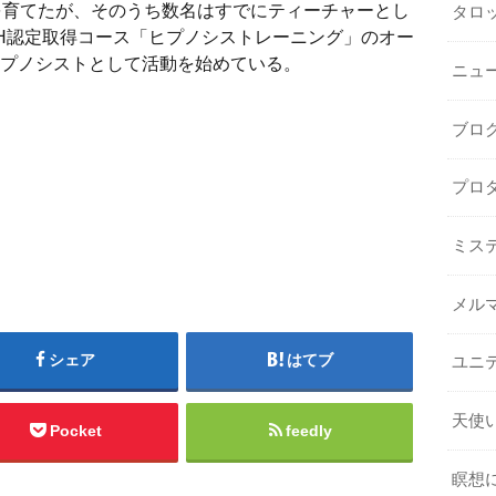
を育てたが、そのうち数名はすでにティーチャーとし
タロ
BH認定取得コース「ヒプノシストレーニング」のオー
プノシストとして活動を始めている。
ニュ
ブロ
プロ
ミス
メル
シェア
はてブ
ユニ
天使
Pocket
feedly
瞑想