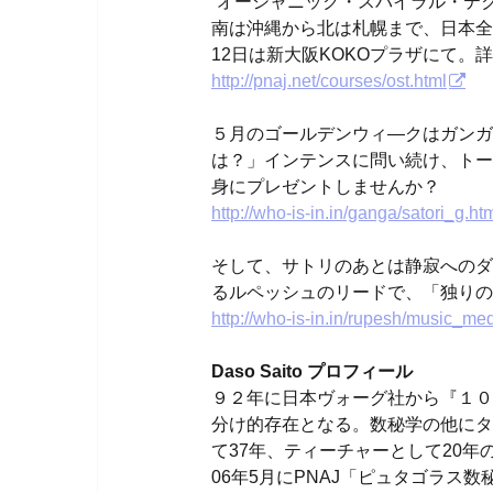
“オーシャニック・スパイラル・テク
南は沖縄から北は札幌まで、日本全
12日は新大阪KOKOプラザにて。
http://pnaj.net/courses/ost.html
５月のゴールデンウィ―クはガンガ
は？」インテンスに問い続け、トー
身にプレゼントしませんか？
http://who-is-in.in/ganga/satori_g.ht
そして、サトリのあとは静寂へのダ
るルペッシュのリードで、「独りの
http://who-is-in.in/rupesh/music_med
Daso Saito プロフィール
９２年に日本ヴォーグ社から『１０
分け的存在となる。数秘学の他にタ
て37年、ティーチャーとして20年
06年5月にPNAJ「ピュタゴラス