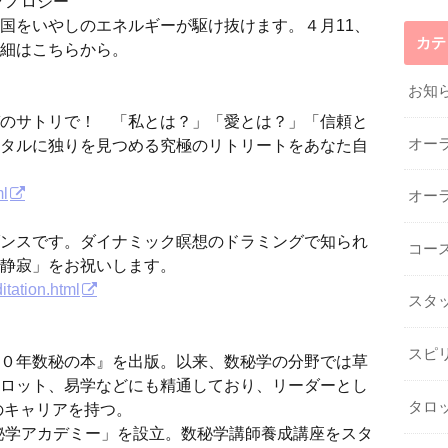
ノロジー”
国をいやしのエネルギーが駆け抜けます。４月11、
カテ
詳細はこちらから。
お知
のサトリで！ 「私とは？」「愛とは？」「信頼と
オー
タルに独りを見つめる究極のリトリートをあなた自
ml
オー
ンスです。ダイナミック瞑想のドラミングで知られ
コー
静寂」をお祝いします。
itation.html
スタ
スピ
０年数秘の本』を出版。以来、数秘学の分野では草
ロット、易学などにも精通しており、リーダーとし
タロ
のキャリアを持つ。
数秘学アカデミー」を設立。数秘学講師養成講座をスタ