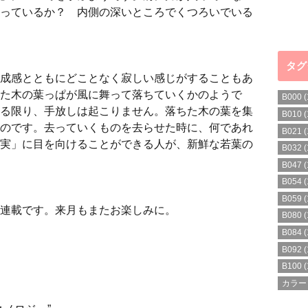
っているか？ 内側の深いところでくつろいでいる
タグ
成感とともにどことなく寂しい感じがすることもあ
た木の葉っぱが風に舞って落ちていくかのようで
B000
(
る限り、手放しは起こりません。落ちた木の葉を集
B010
(
のです。去っていくものを去らせた時に、何であれ
B021
(
実」に目を向けることができる人が、新鮮な若葉の
B032
(
B047
(
B054
(
B059
(
連載です。来月もまたお楽しみに。
B080
(
B084
(
B092
(
B100
(
カラー