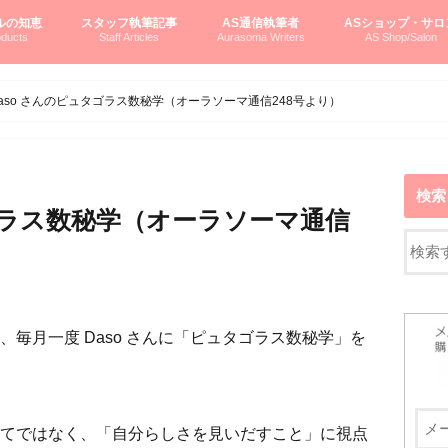
ルの知恵
スタッフ執筆記事
AS通信執筆者
ASショップ・サロ
ducts
Staff Articles
Aurasoma Writers
AS Shop/Salon
オーラソーマシステム入門
ーマボトルの物語
とボトルの旅
のオーラソーマ豆知識
ーマ体験談
えつこの部屋
えつこさんの「はじメル」ASミニ情報
えつこさんの「はじメル」豆知識
pariさんの「はじメル」お悩み相談
pariさんの色彩心理学としてのAS
pariさんのボトルメッセージ
ハミングバードさん「はじメル」要約
AEOSプロダクツご案内
pariさんの「オーラソーマ辞書」
pariさんのカラーローズ入門
pariさんのカラーローズ随想
尚さんのOAU写真日記
ヴィッキーさん物語
「リヴィングエナジー」より
鎌倉グルメ案内
読書案内
柏村かおりさんのオーラソーマ
鮎沢玲子さんの「日本の色」シリーズ
黒田コマラさんのオーラソーマ
叶朋佳さんの「美と癒しの楽園」
青山さんのクリスタル＆オーラソーマ
寛子さんのオーラソーマと創造性
廣田雅美さんのASとカバラ-生命の木
上野香緒里さんのオーラソーマカフェ
中村香織さんのＡＥＯＳスキンケア
藤沢さんのオーラソーマローフード
江尻さんオーラソーマアストロロジー
ラトナさんオーラソーマ＆ハート瞑想
DASOさんの数秘学
スペシャルゲスト☆
お問い合わせ
やさしくわかるAS
オーラソーマで自分
AS無料診断
ASウエブショッピ
ASコース・イベン
aso さんのピュタゴラス数秘学（オーラソーマ通信248号より）
検索
タゴラス数秘学（オーラソーマ通信
毎月一度 Daso さんに「ピュタゴラス数秘学」を
てではなく、「自分らしさを見いだすこと」に視点