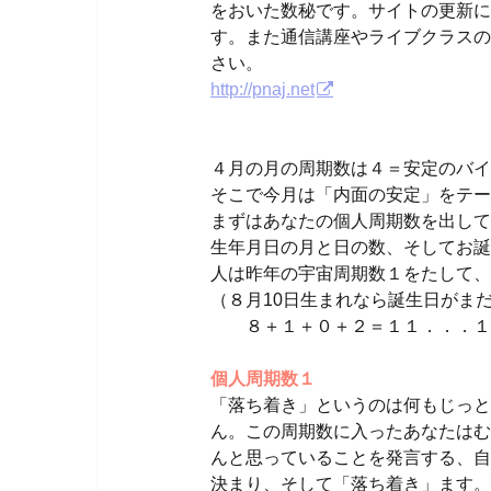
をおいた数秘です。サイトの更新に
す。また通信講座やライブクラスの
さい。
http://pnaj.net
４月の月の周期数は４＝安定のバイ
そこで今月は「内面の安定」をテー
まずはあなたの個人周期数を出して
生年月日の月と日の数、そしてお誕
人は昨年の宇宙周期数１をたして、
（８月10日生まれなら誕生日がま
８＋１＋０＋２＝１１．．．１＋
個人周期数１
「落ち着き」というのは何もじっと
ん。この周期数に入ったあなたはむ
んと思っていることを発言する、自
決まり、そして「落ち着き」ます。