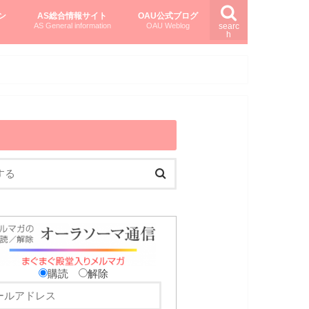
ン
AS総合情報サイト
OAU公式ブログ
AS General information
OAU Weblog
searc
h
を知る
ング
ト
柏村かおりさんのオーラソーマ活用塾
柏村さんのASメディカルハーブ
黒田コマラさんのオーラソーマ紀行
購読
解除