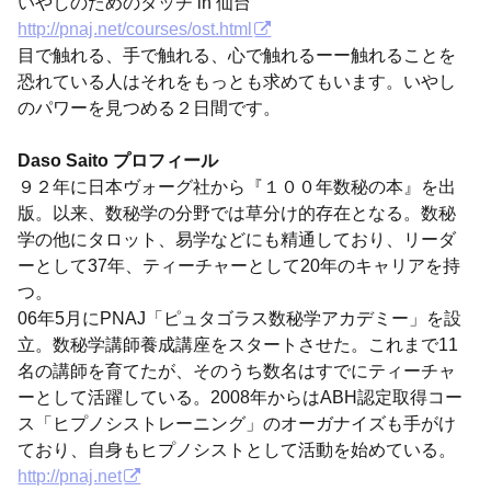
いやしのためのタッチ in 仙台
http://pnaj.net/courses/ost.html
目で触れる、手で触れる、心で触れるーー触れることを
恐れている人はそれをもっとも求めてもいます。いやし
のパワーを見つめる２日間です。
Daso Saito プロフィール
９２年に日本ヴォーグ社から『１００年数秘の本』を出
版。以来、数秘学の分野では草分け的存在となる。数秘
学の他にタロット、易学などにも精通しており、リーダ
ーとして37年、ティーチャーとして20年のキャリアを持
つ。
06年5月にPNAJ「ピュタゴラス数秘学アカデミー」を設
立。数秘学講師養成講座をスタートさせた。これまで11
名の講師を育てたが、そのうち数名はすでにティーチャ
ーとして活躍している。2008年からはABH認定取得コー
ス「ヒプノシストレーニング」のオーガナイズも手がけ
ており、自身もヒプノシストとして活動を始めている。
http://pnaj.net