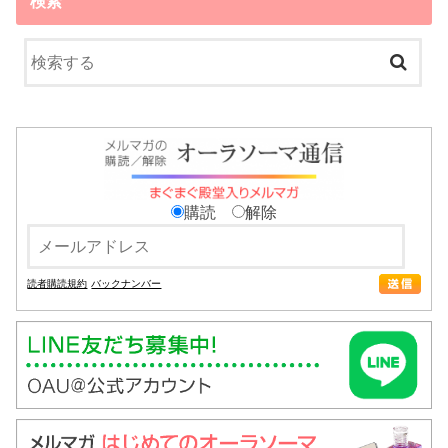
検索
購読
解除
読者購読規約
バックナンバー