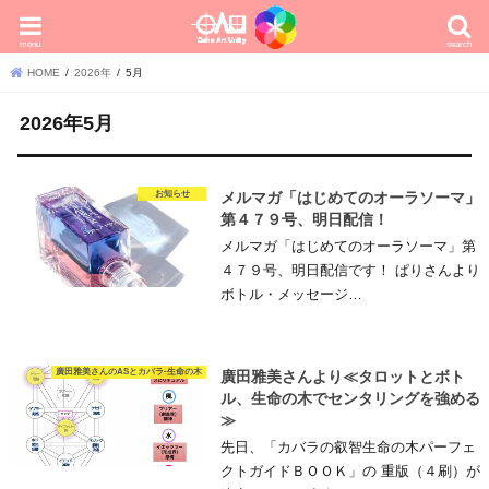
menu
search
HOME
2026年
5月
2026年5月
お知らせ
メルマガ「はじめてのオーラソーマ」
第４７９号、明日配信！
メルマガ「はじめてのオーラソーマ」第
４７９号、明日配信です！ ぱりさんより
ボトル・メッセージ…
廣田雅美さんのASとカバラ-生命の木
廣田雅美さんより≪タロットとボト
ル、生命の木でセンタリングを強める
≫
先日、「カバラの叡智生命の木パーフェ
クトガイドＢＯＯＫ」の 重版（４刷）が