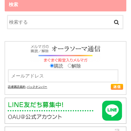
検索
購読
解除
読者購読規約
バックナンバー