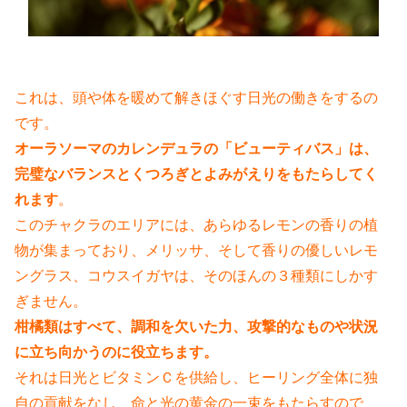
これは、頭や体を暖めて解きほぐす日光の働きをするの
です。
オーラソーマのカレンデュラの「ビューティバス」は、
完璧なバランスとくつ
ろぎとよみがえりをもたらしてく
れます
。
このチャクラのエリアには、あらゆるレモンの香りの植
物が集まっており、メリッサ、そして香りの優しいレモ
ングラス、コウスイガヤは、そのほんの３種
類にしかす
ぎません。
柑橘類はすべて、調和を欠いた力、攻撃的なものや状況
に立ち向かうのに役立
ちます。
それは日光とビタミンＣを供給し、ヒーリング全体に独
自の貢献をなし、命と
光の黄金の一束をもたらすので