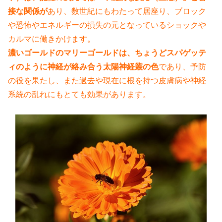
接な関係が
あり、数世紀にもわたって居座り、
ブロック
や恐怖やエネルギーの損失の元となっているショックや
カルマに働き
かけます。
濃いゴールドのマリーゴールドは、ちょうどスパゲッテ
ィのように神経が絡み
合う太陽神経叢の色
であり、予防
の役を果たし、また過去や現在に根を持つ皮
膚病や神経
系統の乱れにもとても効果があります。