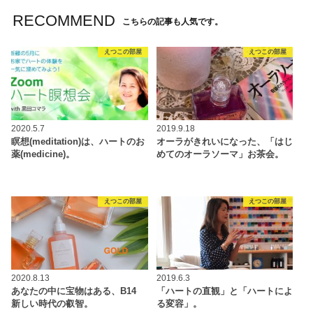
RECOMMEND
こちらの記事も人気です。
えつこの部屋
えつこの部屋
2020.5.7
2019.9.18
瞑想(meditation)は、ハートのお
オーラがきれいになった、「はじ
薬(medicine)。
めてのオーラソーマ」お茶会。
えつこの部屋
えつこの部屋
2020.8.13
2019.6.3
あなたの中に宝物はある、B14
「ハートの直観」と「ハートによ
新しい時代の叡智。
る変容」。