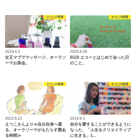
えつこの部屋
えつこの部屋
2019.4.3
2020.6.26
女王マブでマッサージ、オーラソ
B118 エコーとはじめて会った日
ーマお茶会。
のこと。
えつこの部屋
えつこの部屋
2022.6.22
2019.9.3
えつこさんより≪自分自身へ還
自分を愛することができるように
る、オーラソーマがもたらす愛あ
なった、「人生をクリエイティブ
る時間≫
に生きる」1…