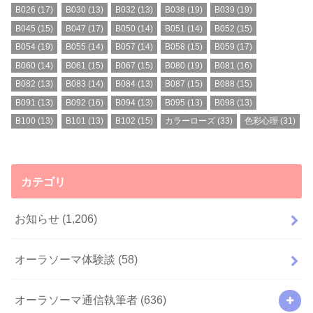
B026
(17)
B030
(13)
B032
(13)
B038
(19)
B039
(19)
B045
(15)
B047
(17)
B050
(14)
B051
(14)
B052
(15)
B054
(19)
B055
(14)
B057
(14)
B058
(15)
B059
(17)
B060
(14)
B061
(15)
B067
(15)
B080
(19)
B081
(16)
B082
(13)
B083
(14)
B084
(13)
B087
(15)
B088
(15)
B091
(13)
B092
(16)
B094
(13)
B095
(13)
B098
(13)
B100
(13)
B101
(13)
B102
(15)
カラーローズ
(33)
色彩心理
(31)
カテゴリ
お知らせ
(1,206)
オーラソーマ体験談
(58)
オーラソーマ通信執筆者
(636)