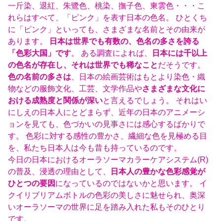
一斤染、退紅、朱鷺色、桃染、撫子色、東雲色・・・こ
れらはすべて、「ピンク」を表す日本の色名。 ひとくち
に「ピンク」といっても、さまざまな名前とその由来が
あります。
日本は世界でも有数の、色名の多さを誇る
「色彩大国」です
。 ある調査によれば、
日本には千以上
の色名が存在し、それは世界でも稀なこと
だそうです。
色の名前の多さは
、日本の絵画芸術はもとより染色・織
物などの服飾文化、工芸、文学作品や
さまざまな文化に
おける成熟度と関係が深い
と言えるでしょう。 それはい
にしえの日本人にとどまらず、近年の日本のアニメーシ
ョンを見ても、色づかいの見事さには感心するばかりで
す。 色彩に対する感性の豊かさ、繊細な色を見極める目
を、私たち日本人は今も昔も持っているのです。
今日の日本におけるオーラソーマカラーケアシステム(R)
の普及、浸透の理由として、
日本人の豊かな色彩感覚が
ひとつの要因
になっているのではないかと思います。 イ
クイリブリアムボトルの色彩の美しさに魅せられ、奥深
いオーラソーマの世界に足を踏み入れた私もそのひとり
です。