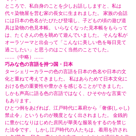
ところで、私自身のことを少しお話ししますと、私は
代々染物屋を営む家の長女に生まれました。 家族の会話
には日本の色名がたびたび登場し、子どもの頃の遊び道
具は染物の色見本帳。 いらなくなった見本帳をもらって
は、たくさんの色を眺めて遊んでいました。 そんな私が
オーラソーマと出会って「こんなに美しい色を毎日見て
過ごしたい」と思うのはごく当然のことでした。
……（中略）……
巧みな色の言語を持つ国・日本
ターシェリーカラーの色の言語を日本の色名や日本の文
化と重ねて考えてきました。 私はあらためて日本文化に
おける色の重要性や豊かさを感じることができました。
しかも声高に語る色の言語ではなく、ひそやかな言葉で
もあります。
ひとつ例をあげれば、江戸時代に幕府から「奢侈(しゃし)
禁止令」というものが幾度となく出されました。 金銭的
に豊かになりはじめた庶民が華美な服装をするのを禁じ
た法令です。 しかし江戸時代の人たちは、着用を許され