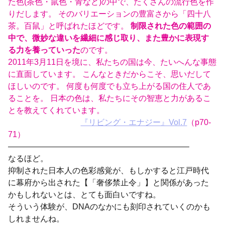
た色(茶色・鼠色・青など)の中で、たくさんの流行色を作
りだします。 そのバリエーションの豊富さから「四十八
茶。百鼠」と呼ばれたほどです。
制限された色の範囲の
中で、微妙な違いを繊細に感じ取り、また豊かに表現す
る力を養っていった
のです。
2011年3月11日を境に、私たちの国は今、たいへんな事態
に直面しています。 こんなときだからこそ、思いだして
ほしいのです。 何度も何度でも立ち上がる国の住人であ
ることを。 日本の色は、私たちにその智恵と力があるこ
とを教えてくれています。
『リビング・エナジー』Vol.7
（p70-
71）
——————————————————————–
なるほど。
抑制された日本人の色彩感覚が、もしかすると江戸時代
に幕府から出された【「奢侈禁止令」】と関係があった
かもしれないとは、とても面白いですね。
そういう体験が、DNAのなかにも刻印されていくのかも
しれませんね。