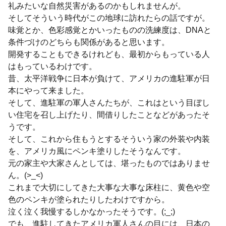
礼みたいな自然災害があるのかもしれませんが。
そしてそういう時代がこの地球に訪れたらの話ですが。
味覚とか、色彩感覚とかいったものの洗練度は、DNAと
条件づけのどちらも関係があると思います。
開発することもできるけれども、最初からもっている人
はもっているわけです。
昔、太平洋戦争に日本が負けて、アメリカの進駐軍が日
本にやって来ました。
そして、進駐軍の軍人さんたちが、これはという目ぼし
い住宅を召し上げたり、間借りしたことなどがあったそ
うです。
そして、これから住もうとするそういう家の外装や内装
を、アメリカ風にペンキ塗りしたそうなんです。
元の家主や大家さんとしては、堪ったものではありませ
ん。(>_<)
これまで大切にしてきた大事な大事な床柱に、黄色や空
色のペンキが塗られたりしたわけですから。
泣く泣く我慢するしかなかったそうです。(;_;)
でも、進駐してきたアメリカ軍人さんの目には、日本の