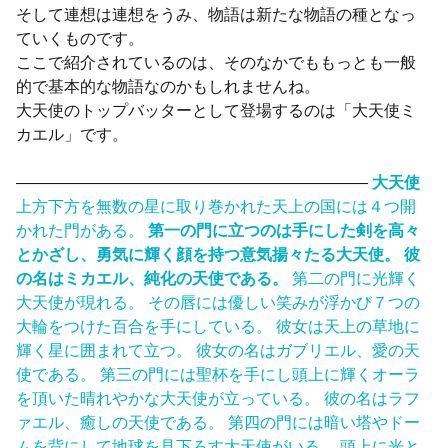
そして連想は連想をうみ、物語は新たな物語の種となっ
ていくものです。
ここで紹介されているのは、そのなかでももっとも一般
的で基本的な物語なのかもしれませんね。
大天使のトップバッターとして登場するのは「大天使ミ
カエル」です。
——————————————————————
大天使
上方下方を無数の星に取り巻かれた天上の国には４つ開
かれた門がある。
第一の門に立つのは手にした剣を高々
とかざし、勇気に輝く顔を持つ意気揚々たる大天使。 彼
の名はミカエル、純化の天使である。
第二の門に光輝く
大天使が現れる。 その唇には優しい笑みが浮かび７つの
大輪をつけた百合を手にしている。 彼女は天上の草地に
輝く星に囲まれて立つ。 彼女の名はガブリエル、愛の天
使である。 第三の門には聖杯を手にし頭上に輝くオーラ
を頂いた晴れやかな大天使が立っている。 彼の名はラフ
ァエル、癒しの天使である。 第四の門には暗い塔やドー
ムを背にして地球を見下ろす大天使がいる。 頭上に光と