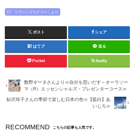
「リヴィングエナジー」より
ポスト
シェア
はてブ
送る
Pocket
feedly
数野ギータさんより≪自分を思いだす～オーラソー
マ（R）エッセンシャルズ・プレゼンターコース≫
鮎沢玲子さんの季節で楽しむ日本の色≪【藍白】あ
いじろ≫
RECOMMEND
こちらの記事も人気です。