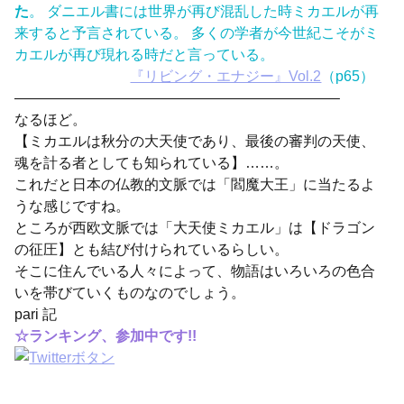
た
。 ダニエル書には世界が再び混乱した時ミカエルが再
来すると予言されている。 多くの学者が今世紀こそがミ
カエルが再び現れる時だと言っている。
『リビング・エナジー』Vol.2
（p65）
——————————————————————–
なるほど。
【ミカエルは秋分の大天使であり、最後の審判の天使、
魂を計る者としても知られている】……。
これだと日本の仏教的文脈では「閻魔大王」に当たるよ
うな感じですね。
ところが西欧文脈では「大天使ミカエル」は【ドラゴン
の征圧】とも結び付けられているらしい。
そこに住んでいる人々によって、物語はいろいろの色合
いを帯びていくものなのでしょう。
pari 記
☆ランキング、参加中です!!