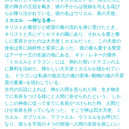
星の輝きの王冠を戴き、彼の手からは祝福を与える花び
らが降り注がれている。彼の名はウリエル、美の天使。
ミカエル ―神なる者―
キリストが裏切りと絶望の毒の流れを身に受けたとき、
キリストと共にゲッセマネの園にあり、それらを愛と癒
しに変容させたのは大天使ミカエルだった。 この天使の
使命は常に純粋性と変容にあった。 彼の最も愛する聖堂
はアーサー王の生誕の地にある。 ギド・レネーの傑作
「ミカエルとドラゴン」には、倒れた暗いドラゴンの上
に勝利を治めた、輝かしい大天使ミカエルが描かれてい
る。 ドラゴンは私達の低次元の魂の実体─動物の魂の不変
質の要素─を現わしている。
古代の伝説によれば、神が人間を造られた時、生き物全
てに名前をつける様にと人間に命ぜられたという。 しか
しこの神命に従って全てに名前がつけられた時、人間だ
けが名前を持っていなかった。 そこで神は四大天使、ミ
カエル、ガブリエル、ラファエル、ウリエルをお呼びに
なり、彼らを宇宙の４つの領域へ人間の名前を探しにい