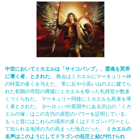
中世においてミカエルは「サイコパンプ」、霊魂を冥界
に導く者、とされた
。 教会はミカエルにマーキュリー神
の特質の多くを与えた。 常に丘や小高い山の上に建てら
れた初期の寺院の廃墟にミカエルを祭った礼拝堂が数多
くつくられた。 マーキュリー同様にミカエルも死者を導
く者とされた。 ヨーロッパや英国中にある沢山の「ミカ
エルの塚」はこの古代の原型のパワーを証明している。
もっと昔にはこれらの場所の多くはドラゴンパワーとし
て知られる地球の力の高まった地点だった。
ミカエルの
名声はこのようにしてドラゴンの征圧と結び付けられ