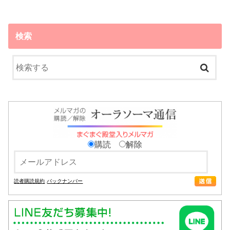
検索
購読
解除
読者購読規約
バックナンバー