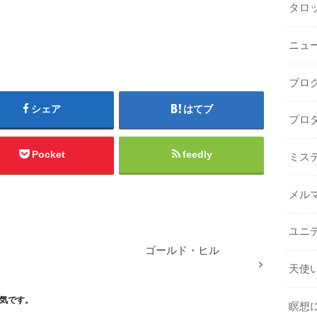
タロ
ニュ
ブロ
シェア
はてブ
プロ
Pocket
feedly
ミス
メル
ユニ
ゴールド・ヒル
天使
気です。
瞑想