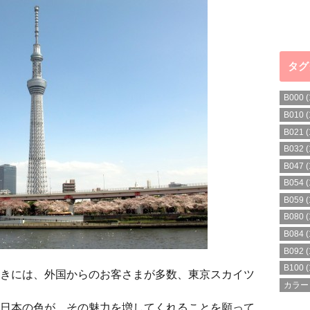
タグ
B000
(
B010
(
B021
(
B032
(
B047
(
B054
(
B059
(
B080
(
B084
(
B092
(
B100
(
きには、外国からのお客さまが多数、東京スカイツ
カラー
日本の色が、その魅力を増してくれることを願って