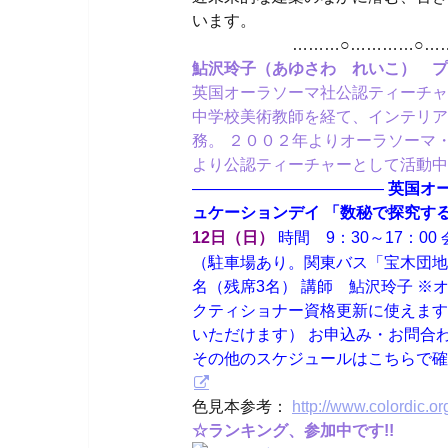
います。
………○…………○………
鮎沢玲子（あゆさわ れいこ） プ
英国オーラソーマ社公認ティーチャ
中学校美術教師を経て、インテリア
務。 ２００２年よりオーラソーマ
より公認ティーチャーとして活動中
————————————
英国オ
ュケーションデイ 「数秘で探究す
時間 9：30～17
12日（日）
（駐車場あり。関東バス「宝木団地」バス
名（残席3名） 講師 鮎沢玲子 ※
クティショナー資格更新に使えます
いただけます） お申込み・お問合わせ rei
その他のスケジュールはこちらで確
色見本参考：
http://www.colordic.o
☆ランキング、参加中です!!