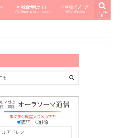
ン
AS総合情報サイト
OAU公式ブログ
AS General information
OAU Weblog
searc
h
を知る
ング
ト
柏村かおりさんのオーラソーマ活用塾
柏村さんのASメディカルハーブ
黒田コマラさんのオーラソーマ紀行
購読
解除