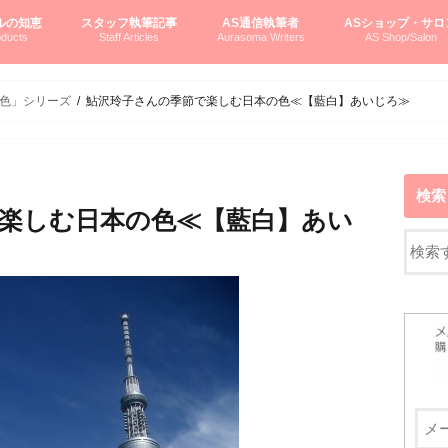
ルの知恵
スタッフ執筆記事
AS通信執筆者
ASショップ・サロ
ducts
Staff Articles
Aurasoma Writers
AS Shop/Salon
オーラソーマシステム入門
ーマボトルの物語
とボトルの旅
のオーラソーマ豆知識
ーマ体験談
えつこの部屋
えつこさんの「はじメル」ASミニ情報
えつこさんの「はじメル」豆知識
pariさんの「はじメル」お悩み相談
pariさんの色彩心理学としてのAS
pariさんのボトルメッセージ
ハミングバードさん「はじメル」要約
AEOSプロダクツご案内
pariさんの「オーラソーマ辞書」
pariさんのカラーローズ入門
pariさんのカラーローズ随想
尚さんのOAU写真日記
ヴィッキーさん物語
「リヴィングエナジー」より
鎌倉グルメ案内
読書案内
柏村かおりさんのオーラソーマ
鮎沢玲子さんの「日本の色」シリーズ
黒田コマラさんのオーラソーマ
叶朋佳さんの「美と癒しの楽園」
青山さんのクリスタル＆オーラソーマ
寛子さんのオーラソーマと創造性
廣田雅美さんのASとカバラ-生命の木
上野香緒里さんのオーラソーマカフェ
中村香織さんのＡＥＯＳスキンケア
藤沢さんのオーラソーマローフード
江尻さんオーラソーマアストロロジー
ラトナさんオーラソーマ＆ハート瞑想
DASOさんの数秘学
スペシャルゲスト☆
お問い合わせ
やさしくわかるAS
オーラソーマで自分
AS無料診断
ASウエブショッピ
ASコース・イベン
色」シリーズ
鮎沢玲子さんの季節で楽しむ日本の色≪【藍白】あいじろ≫
検索
楽しむ日本の色≪【藍白】あい