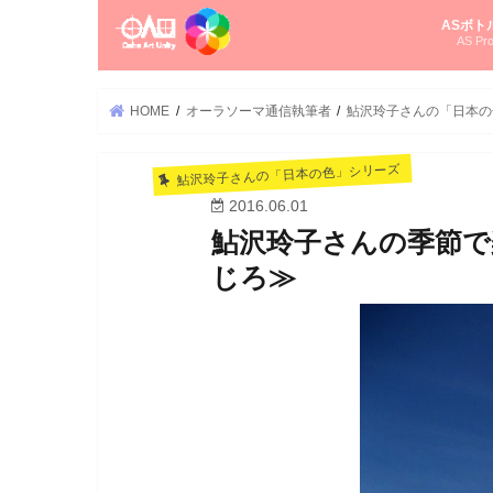
ASボト
AS Pro
尚さんの
オーラソ
タロット
ゆかさん
オーラソ
HOME
オーラソーマ通信執筆者
鮎沢玲子さんの「日本の
鮎沢玲子さんの「日本の色」シリーズ
2016.06.01
鮎沢玲子さんの季節で
じろ≫