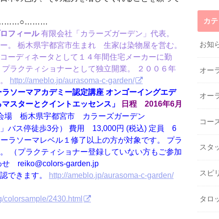
カテ
…○………
ロフィール
有限会社「カラーズガーデン」代表。
お知
ー。 栃木県宇都宮市生まれ 生家は染物屋を営む。
コーディネータとして１４年間住宅メーカーに勤
・プラクティショナーとして独立開業。 ２００６年
オー
。
http://ameblo.jp/aurasoma-c-garden/
ーラソーマアカデミー認定講座 オンゴーイングエデ
オー
るマスターとクイントエッセンス」
日程 2016年6月
：00 会場 栃木県宇都宮市 カラーズガーデン
コー
停徒歩3分） 費用 13,000円 (税込) 定員 6
オーラソーマレベル１修了以上の方が対象です。 プラ
スタ
。 （プラクティショナー登録していない方もご参加
ko@colors-garden.jp
スピ
認できます。
http://ameblo.jp/aurasoma-c-garden/
rg/colorsample/2430.html
タロ