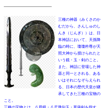
──────────────────
三種の神器（みくさのか
むだから、さんしゅのし
んき（じんぎ））は、日
本神話において、天孫降
臨の時に、瓊瓊杵尊が天
照大神から授けられたと
いう鏡・玉・剣のこと。
また、神話に登場した神
器と同一とされる、ある
いはそれになぞらえられ
る、日本の歴代天皇が継
承してきた三種の宝物の
こと。
三種の宝物とは、八咫鏡・八尺瓊勾玉・草薙剣を指す。