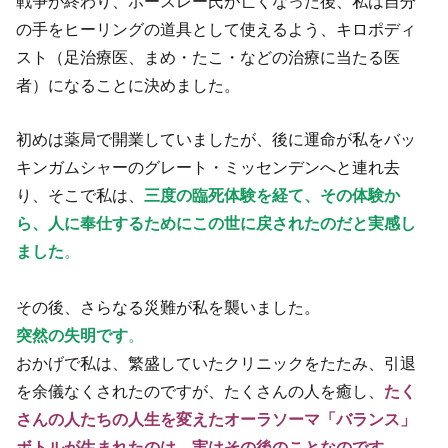
戦争が終わり、ホースレー氏が亡くなった後、私は自分
の手をヒーリングの道具として使えるよう、キロポディ
スト（足治療医、まめ・たこ・などの治療に当たる医
者）になることに決めました。
初めは薬局で開業していましたが、後に運命が私をバッ
キンガムシャーのグレート・ミッセンデンへと連れ去
り、そこで私は、
三度の臨死体験を経て、その体験か
ら、人に奉仕するためにこの世に戻されたのだと実感し
ました
。
その後、さらなる災難が私を襲いました。
突然の失明です
。
おかげで私は、繁盛していたクリニックをたたみ、引退
を余儀なくされたのですが、たくさんの人を癒し、
たく
さんの人たちの人生を変えたオーラソーマ「バランス」
ボトルが生まれたのは、実はその後のことなのです。