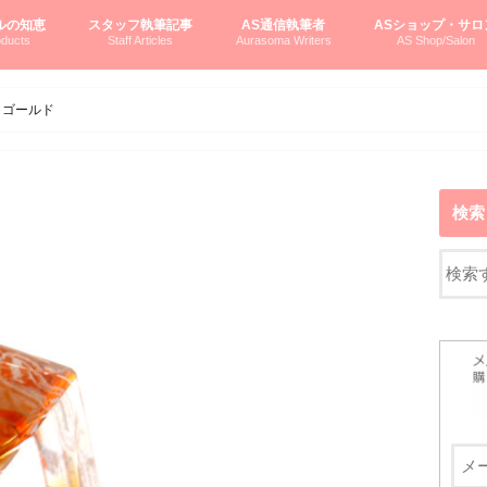
ルの知恵
スタッフ執筆記事
AS通信執筆者
ASショップ・サロ
ducts
Staff Articles
Aurasoma Writers
AS Shop/Salon
オーラソーマシステム入門
ーマボトルの物語
とボトルの旅
のオーラソーマ豆知識
ーマ体験談
えつこの部屋
えつこさんの「はじメル」ASミニ情報
えつこさんの「はじメル」豆知識
pariさんの「はじメル」お悩み相談
pariさんの色彩心理学としてのAS
pariさんのボトルメッセージ
ハミングバードさん「はじメル」要約
AEOSプロダクツご案内
pariさんの「オーラソーマ辞書」
pariさんのカラーローズ入門
pariさんのカラーローズ随想
尚さんのOAU写真日記
ヴィッキーさん物語
「リヴィングエナジー」より
鎌倉グルメ案内
読書案内
柏村かおりさんのオーラソーマ
鮎沢玲子さんの「日本の色」シリーズ
黒田コマラさんのオーラソーマ
叶朋佳さんの「美と癒しの楽園」
青山さんのクリスタル＆オーラソーマ
寛子さんのオーラソーマと創造性
廣田雅美さんのASとカバラ-生命の木
上野香緒里さんのオーラソーマカフェ
中村香織さんのＡＥＯＳスキンケア
藤沢さんのオーラソーマローフード
江尻さんオーラソーマアストロロジー
ラトナさんオーラソーマ＆ハート瞑想
DASOさんの数秘学
スペシャルゲスト☆
お問い合わせ
やさしくわかるAS
オーラソーマで自分
AS無料診断
ASウエブショッピ
ASコース・イベン
／ゴールド
検索