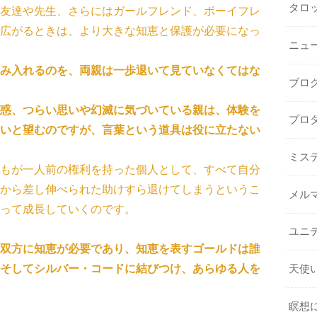
タロ
友達や先生、さらにはガールフレンド、ボーイフレ
広がるときは、より大きな知恵と保護が必要になっ
ニュ
み入れるのを、両親は一歩退いて見ていなくてはな
ブロ
惑、つらい思いや幻滅に気づいている親は、体験を
プロ
いと望むのですが、言葉という道具は役に立たない
ミス
もが一人前の権利を持った個人として、すべて自分
から差し伸べられた助けすら退けてしまうというこ
メル
って成長していくのです。
ユニ
双方に知恵が必要であり、知恵を表すゴールドは誰
そしてシルバー・コードに結びつけ、あらゆる人を
天使
瞑想