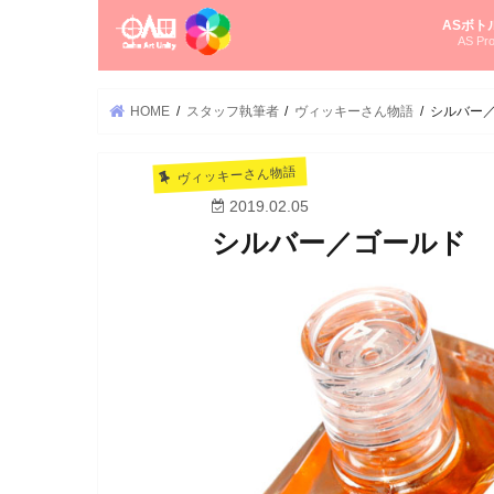
ASボト
AS Pro
尚さんの
オーラソ
タロット
ゆかさん
オーラソ
HOME
スタッフ執筆者
ヴィッキーさん物語
シルバー
ヴィッキーさん物語
2019.02.05
シルバー／ゴールド