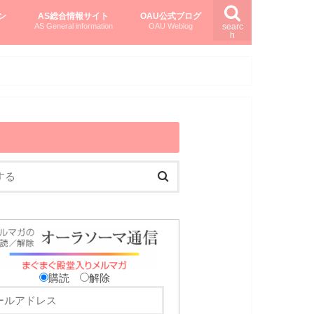
ン
AS総合情報サイト
OAU公式ブログ
AS General information
OAU Weblog
searc
h
を知る
ング
ト
柏村かおりさんのオーラソーマ活用塾
柏村さんのASメディカルハーブ
黒田コマラさんのオーラソーマ紀行
購読
解除