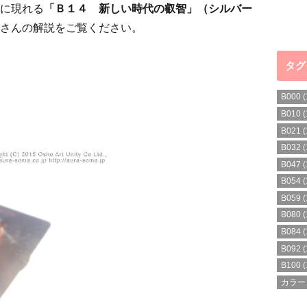
に現れる
「Ｂ１４ 新しい時代の叡智」（シルバー
さんの解説をご覧ください。
タグ
B000
(
B010
(
B021
(
B032
(
B047
(
B054
(
B059
(
B080
(
B084
(
B092
(
B100
(
カラー