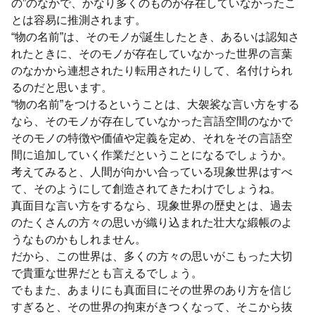
の”のなかで、かなり多くのものが存在していなかったこ
とは容易に推測されます。
“物の名前”は、そのモノが誕生したとき、あるいは認知さ
れたときに、そのモノが存在していなかった世界の言葉
のなかから連想されたり転用されたりして、名付けられ
るのだと思います。
“物の名前”をつけるということは、大袈裟な言い方をする
なら、そのモノが存在していなかった言語空間のなかで
そのモノの特徴や価値や定義を定め、それをその言語空
間に追加していく作業だということになるでしょうか。
考えてみると、人間が向かい合っている現象世界はすべ
て、そのようにして創造されてきたわけでしょうね。
真面目な言い方をするなら、現象世界の歴史とは、過去
のたくさんの方々の思いが織り込まれた壮大な緞帳のよ
うなものかもしれません。
だから、この世界は、多くの方々の思いがこもった大切
で貴重な世界だとも言えるでしょう。
でもまた、あまりにも真面目にその世界のあり方を信じ
すぎると、その世界の拘束がきつくなって、そこから抜