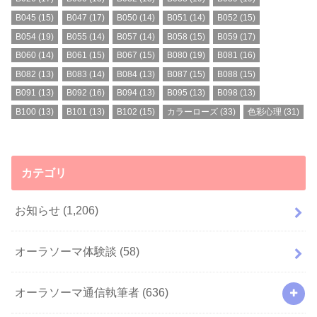
B045
(15)
B047
(17)
B050
(14)
B051
(14)
B052
(15)
B054
(19)
B055
(14)
B057
(14)
B058
(15)
B059
(17)
B060
(14)
B061
(15)
B067
(15)
B080
(19)
B081
(16)
B082
(13)
B083
(14)
B084
(13)
B087
(15)
B088
(15)
B091
(13)
B092
(16)
B094
(13)
B095
(13)
B098
(13)
B100
(13)
B101
(13)
B102
(15)
カラーローズ
(33)
色彩心理
(31)
カテゴリ
お知らせ
(1,206)
オーラソーマ体験談
(58)
オーラソーマ通信執筆者
(636)