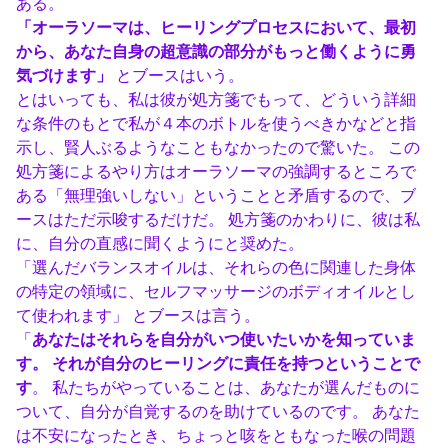
ある。
「オーラソーマは、ヒーリングプロセスにおいて、最初
から、あなた自身の超意識の部分がもっと働くように勇
気づけます」
とブースはいう。
とはいっても、私は彼が処方箋でもって、どういう詳細
な条件のもとで私が４本のボトルを使うべきかなどと指
示し、賢人ぶるようなこともなかったので驚いた。 この
処方箋によるやり方はオーラソーマの強調するところで
ある「無理強いしない」ということと矛盾するので、ブ
ースはただ示唆するだけだ。 処方箋のかわりに、彼は私
に、自分の直感に聞くようにと奨めた。
「選んだバランスオイルは、それらの色に関連した身体
の特定の領域に、セルフマッサージのボディオイルとし
て使われます」 とブースは言う。
「
あなたはそれらを自分がいつ使いたいかを知っていま
す。 それが自分のヒーリングに責任を持つということで
す
。 私たちがやっていることは、あなたが選んだものに
ついて、自分が自覚するのを助けているのです。 あなた
は不安になったとき、ちょっと咳をともなった喉の問題