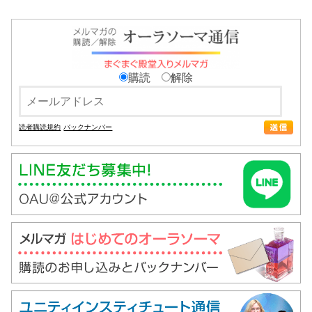
購読
解除
読者購読規約
バックナンバー