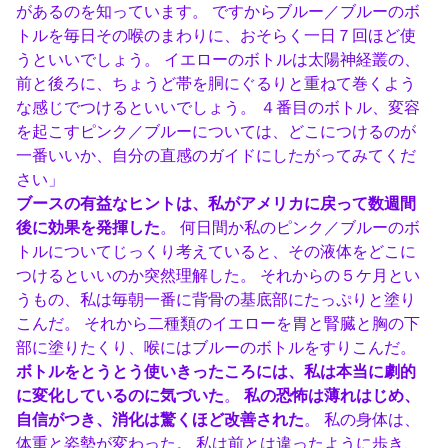
があるのを知っています。 ですからブルー／ブルーのボ
トルを毎日その喉のまわりに、おそらく一日７回ほど使
うといいでしょう。 イエローのボトルは太陽神経叢の、
前と後ろに、ちょうど帯を胴にぐるりと重ねて巻くよう
な感じでつけるといいでしょう。 ４番目のボトル、変容
を起こすピンク／ブルーについては、どこにつけるのが
一番いいか、自分の直感のガイドにしたがってみてくだ
さい」
ブースの有益なヒントは、私がアメリカに戻って数週間
後に効果を発揮した
。 何日間か私のピンク／ブルーのボ
トルについてじっくり考えていると、その液体をどこに
つけるといいのか突然理解した。 それからの５ケ月とい
うもの、私は毎朝一番に背骨の基底部にたっぷりと塗り
こんだ。 それから二種類のイエローを胃と腎臓と胸の下
部に塗りたくり、喉にはブルーのボトルをすりこんだ。
ボトルをとうとう使いきったころには、私は本当に劇的
に変化しているのに気づいた
。
私の恐怖は薄れはじめ、
自信がつき、消化は驚くほど改善された
。 私の身体は、
体重と姿勢が変わった。 私は前とは違ったように歩き、