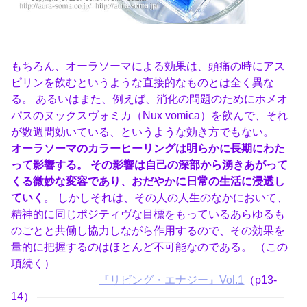
もちろん、オーラソーマによる効果は、頭痛の時にアス
ピリンを飲むというような直接的なものとは全く異な
る。 あるいはまた、例えば、消化の問題のためにホメオ
パスのヌックスヴォミカ（Nux vomica）を飲んで、それ
が数週間効いている、というような効き方でもない。
オーラソーマのカラーヒーリングは明らかに長期にわた
って影響する。 その影響は自己の深部から湧きあがって
くる微妙な変容であり、おだやかに日常の生活に浸透し
ていく
。 しかしそれは、その人の人生のなかにおいて、
精神的に同じポジティヴな目標をもっているあらゆるも
のごとと共働し協力しながら作用するので、その効果を
量的に把握するのはほとんど不可能なのである。 （この
項続く）
『リビング・エナジー』Vol.1
（p13-
14）
——————————————————————–