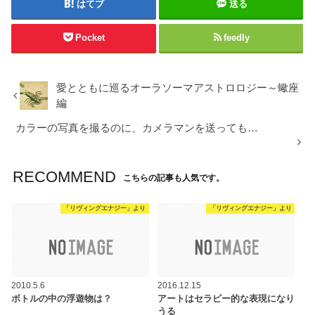
はてブ
送る
Pocket
feedly
愛とともに巡るオーラソーマアストロロジー～蠍座
編
カラーの写真を撮るのに、カメラマンを送っても…
RECOMMEND
こちらの記事も人気です。
「リヴィングエナジー」より
「リヴィングエナジー」より
2010.5.6
2016.12.15
ボトルの中の浮遊物は？
アートはセラピー的な表現になり
うる