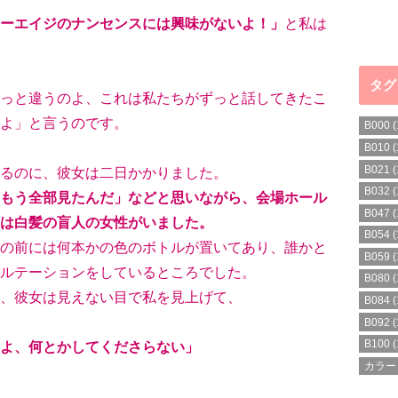
ーエイジのナンセンスには興味がないよ！」
と私は
タグ
っと違うのよ、これは私たちがずっと話してきたこ
よ」と言うのです。
B000
(
B010
(
B021
(
るのに、彼女は二日かかりました。
B032
(
もう全部見たんだ」などと思いながら、会場ホール
B047
(
は白髪の盲人の女性がいました。
B054
(
の前には何本かの色のボトルが置いてあり、誰かと
B059
(
ルテーションをしているところでした。
B080
(
、彼女は見えない目で私を見上げて、
B084
(
B092
(
B100
(
よ、何とかしてくださらない」
カラー