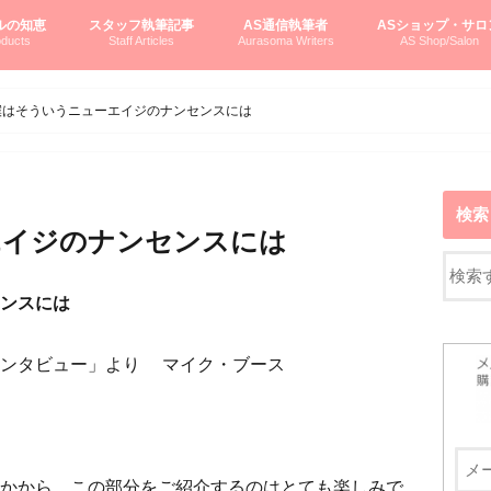
ルの知恵
スタッフ執筆記事
AS通信執筆者
ASショップ・サロ
ducts
Staff Articles
Aurasoma Writers
AS Shop/Salon
オーラソーマシステム入門
ーマボトルの物語
とボトルの旅
のオーラソーマ豆知識
ーマ体験談
えつこの部屋
えつこさんの「はじメル」ASミニ情報
えつこさんの「はじメル」豆知識
pariさんの「はじメル」お悩み相談
pariさんの色彩心理学としてのAS
pariさんのボトルメッセージ
ハミングバードさん「はじメル」要約
AEOSプロダクツご案内
pariさんの「オーラソーマ辞書」
pariさんのカラーローズ入門
pariさんのカラーローズ随想
尚さんのOAU写真日記
ヴィッキーさん物語
「リヴィングエナジー」より
鎌倉グルメ案内
読書案内
柏村かおりさんのオーラソーマ
鮎沢玲子さんの「日本の色」シリーズ
黒田コマラさんのオーラソーマ
叶朋佳さんの「美と癒しの楽園」
青山さんのクリスタル＆オーラソーマ
寛子さんのオーラソーマと創造性
廣田雅美さんのASとカバラ-生命の木
上野香緒里さんのオーラソーマカフェ
中村香織さんのＡＥＯＳスキンケア
藤沢さんのオーラソーマローフード
江尻さんオーラソーマアストロロジー
ラトナさんオーラソーマ＆ハート瞑想
DASOさんの数秘学
スペシャルゲスト☆
お問い合わせ
やさしくわかるAS
オーラソーマで自分
AS無料診断
ASウエブショッピ
ASコース・イベン
僕はそういうニューエイジのナンセンスには
検索
エイジのナンセンスには
ンスには
ュー」より マイク・ブース
かから、この部分をご紹介するのはとても楽しみで