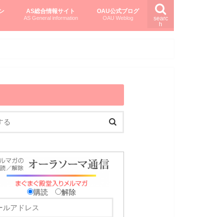
ン
AS総合情報サイト
OAU公式ブログ
AS General information
OAU Weblog
searc
h
を知る
ング
ト
柏村かおりさんのオーラソーマ活用塾
柏村さんのASメディカルハーブ
黒田コマラさんのオーラソーマ紀行
購読
解除