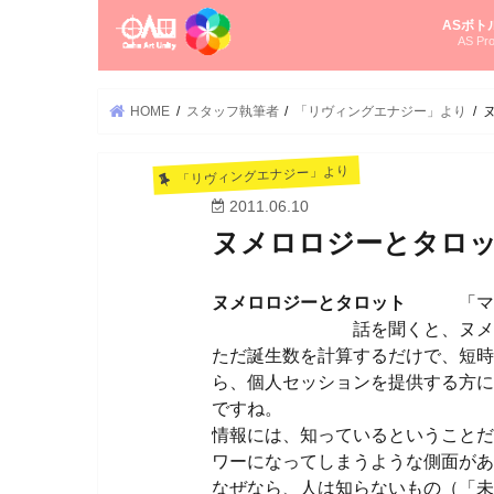
ASボト
AS Pro
尚さんの
オーラソ
タロット
ゆかさん
オーラソ
HOME
スタッフ執筆者
「リヴィングエナジー」より
「リヴィングエナジー」より
2011.06.10
ヌメロロジーとタロ
ヌメロロジーとタロット
「マンガ
話を聞くと、ヌメロロジー
ただ誕生数を計算するだけで、短時
ら、個人セッションを提供する方に
ですね。
情報には、知っているということだ
ワーになってしまうような側面があ
なぜなら、人は知らないもの（「未