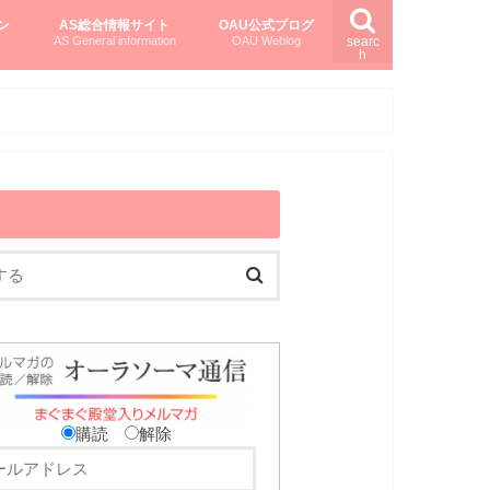
ン
AS総合情報サイト
OAU公式ブログ
AS General information
OAU Weblog
searc
h
を知る
ング
ト
柏村かおりさんのオーラソーマ活用塾
柏村さんのASメディカルハーブ
黒田コマラさんのオーラソーマ紀行
購読
解除