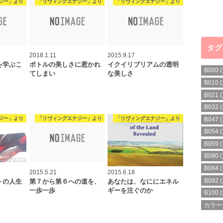
ジー」より
「リヴィングエナジー」より
「リヴィングエナジー」より
タグ
2018.1.11
2015.9.17
を学ぶこ
ボトルの美しさに惹かれ
イクイリブリアムの透明
B000
(
てしまい
な美しさ
B010
(
B021
(
B032
(
ジー」より
「リヴィングエナジー」より
「リヴィングエナジー」より
B047
(
B054
(
B059
(
B080
(
B084
(
2015.5.21
2015.6.18
B092
(
トの人生
第７から第６への道を、
あなたは、なににエネル
一歩一歩
ギーを注ぐのか
B100
(
カラー