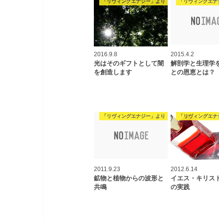
「リヴィングエナジー」より
「リヴィングエナ
2016.9.8
2015.4.2
光はそのギフトとして闇
解剖学と生理学
を創造します
との恩恵とは？
「リヴィングエナジー」より
「リヴィングエナ
2011.9.23
2012.6.14
鉱物と植物からの波形と
イエス・キリス
共鳴
の実践