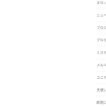
タロ
ニュ
ブロ
プロ
ミス
メル
ユニ
天使
瞑想