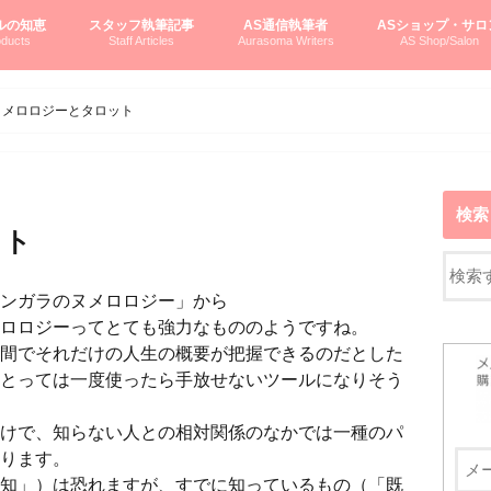
ルの知恵
スタッフ執筆記事
AS通信執筆者
ASショップ・サロ
ducts
Staff Articles
Aurasoma Writers
AS Shop/Salon
オーラソーマシステム入門
ーマボトルの物語
とボトルの旅
のオーラソーマ豆知識
ーマ体験談
えつこの部屋
えつこさんの「はじメル」ASミニ情報
えつこさんの「はじメル」豆知識
pariさんの「はじメル」お悩み相談
pariさんの色彩心理学としてのAS
pariさんのボトルメッセージ
ハミングバードさん「はじメル」要約
AEOSプロダクツご案内
pariさんの「オーラソーマ辞書」
pariさんのカラーローズ入門
pariさんのカラーローズ随想
尚さんのOAU写真日記
ヴィッキーさん物語
「リヴィングエナジー」より
鎌倉グルメ案内
読書案内
柏村かおりさんのオーラソーマ
鮎沢玲子さんの「日本の色」シリーズ
黒田コマラさんのオーラソーマ
叶朋佳さんの「美と癒しの楽園」
青山さんのクリスタル＆オーラソーマ
寛子さんのオーラソーマと創造性
廣田雅美さんのASとカバラ-生命の木
上野香緒里さんのオーラソーマカフェ
中村香織さんのＡＥＯＳスキンケア
藤沢さんのオーラソーマローフード
江尻さんオーラソーマアストロロジー
ラトナさんオーラソーマ＆ハート瞑想
DASOさんの数秘学
スペシャルゲスト☆
お問い合わせ
やさしくわかるAS
オーラソーマで自分
AS無料診断
ASウエブショッピ
ASコース・イベン
ヌメロロジーとタロット
検索
ット
ラのヌメロロジー」から
ってとても強力なもののようですね。
間でそれだけの人生の概要が把握できるのだとした
とっては一度使ったら手放せないツールになりそう
けで、知らない人との相対関係のなかでは一種のパ
ります。
知」）は恐れますが、すでに知っているもの（「既