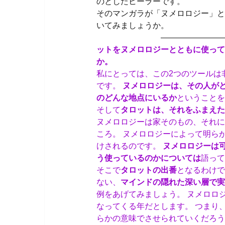
のとしたヒーラーです。
そのマンガラが「ヌメロロジー」と
いてみましょうか。
———————————
ットをヌメロロジーとともに使って
か。
私にとっては、この2つのツールは
です。
ヌメロロジーは、その人が
のどんな地点にいるか
ということを
そして
タロットは、それをふまえた
ヌメロロジーは家そのもの、それに
ころ。 ヌメロロジーによって明ら
けされるのです。
ヌメロロジーは
う使っているのかについては
語って
そこで
タロットの出番
となるわけ
ない、
マインドの隠れた深い層で実
例をあげてみましょう。 ヌメロロ
なってくる年だとします。 つまり
らかの意味でさせられていくだろう