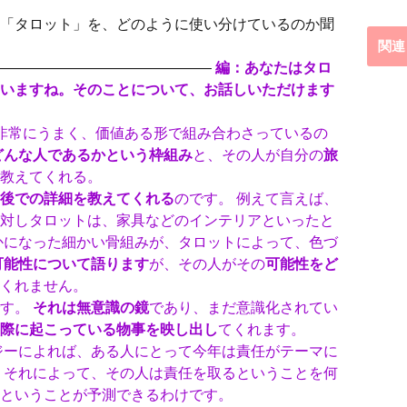
「タロット」を、どのように使い分けているのか聞
関連
———————————–
編：あなたはタロ
いますね。そのことについて、お話しいただけます
非常にうまく、価値ある形で組み合わさっているの
どんな人であるかという枠組み
と、その人が自分の
旅
教えてくれる。
後での詳細を教えてくれる
のです。 例えて言えば、
対しタロットは、家具などのインテリアといったと
かになった細かい骨組みが、タロットによって、色づ
可能性について語ります
が、その人がその
可能性をど
くれません。
です。
それは無意識の鏡
であり、まだ意識化されてい
際に起こっている物事を映し出し
てくれます。
ジーによれば、ある人にとって今年は責任がテーマに
、それによって、その人は責任を取るということを何
ということが予測できるわけです。