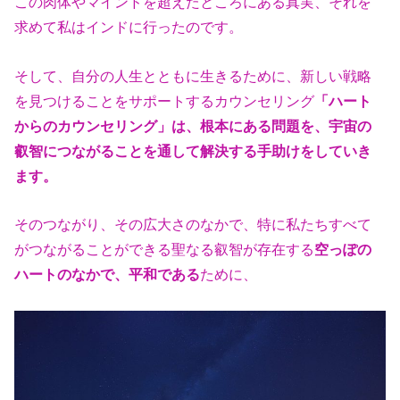
この肉体やマインドを超えたところにある真実、それを
求めて私はインドに
行ったのです。
そして、自分の人生とともに生きるために、新しい戦略
を見つけることをサ
ポートするカウンセリング
「ハート
からのカウンセリング」は、根本にある
問題を、宇宙の
叡智につながることを通して解決する手助けをしていき
ます。
そのつながり、その広大さのなかで、特に私たちすべて
がつながることがで
きる聖なる叡智が存在する
空っぽの
ハートのなかで、平和である
ために、