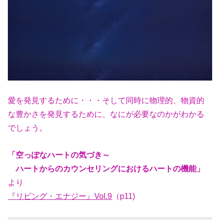
愛
を発見するために・・・そして同時に物理的、物資的
な豊かさを発見するために、
なにが必要なのかがわかる
でしょう。
「空っぽなハートの気づき～
ハートからのカウンセリングにおけるハートの機能」
より
『リビング・エナジー』Vol.9
（p11)