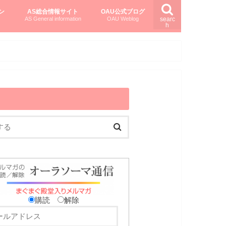
ン
AS総合情報サイト
OAU公式ブログ
AS General information
OAU Weblog
searc
h
を知る
ング
ト
柏村かおりさんのオーラソーマ活用塾
柏村さんのASメディカルハーブ
黒田コマラさんのオーラソーマ紀行
購読
解除