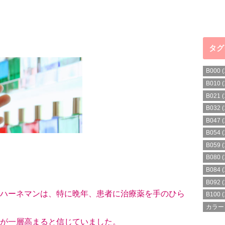
タグ
B000
(
B010
(
B021
(
B032
(
B047
(
B054
(
B059
(
B080
(
B084
(
B092
(
ハーネマンは、特に晩年、患者に治療薬を手のひら
B100
(
カラー
が一層高まると信じていました。