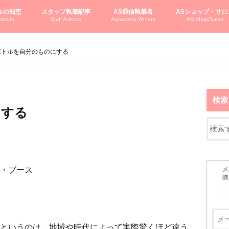
ルの知恵
スタッフ執筆記事
AS通信執筆者
ASショップ・サロ
ducts
Staff Articles
Aurasoma Writers
AS Shop/Salon
オーラソーマシステム入門
ーマボトルの物語
とボトルの旅
のオーラソーマ豆知識
ーマ体験談
えつこの部屋
えつこさんの「はじメル」ASミニ情報
えつこさんの「はじメル」豆知識
pariさんの「はじメル」お悩み相談
pariさんの色彩心理学としてのAS
pariさんのボトルメッセージ
ハミングバードさん「はじメル」要約
AEOSプロダクツご案内
pariさんの「オーラソーマ辞書」
pariさんのカラーローズ入門
pariさんのカラーローズ随想
尚さんのOAU写真日記
ヴィッキーさん物語
「リヴィングエナジー」より
鎌倉グルメ案内
読書案内
柏村かおりさんのオーラソーマ
鮎沢玲子さんの「日本の色」シリーズ
黒田コマラさんのオーラソーマ
叶朋佳さんの「美と癒しの楽園」
青山さんのクリスタル＆オーラソーマ
寛子さんのオーラソーマと創造性
廣田雅美さんのASとカバラ-生命の木
上野香緒里さんのオーラソーマカフェ
中村香織さんのＡＥＯＳスキンケア
藤沢さんのオーラソーマローフード
江尻さんオーラソーマアストロロジー
ラトナさんオーラソーマ＆ハート瞑想
DASOさんの数秘学
スペシャルゲスト☆
お問い合わせ
やさしくわかるAS
オーラソーマで自分
AS無料診断
ASウエブショッピ
ASコース・イベン
ボトルを自分のものにする
検索
にする
・ブース
というのは、地域や時代によって実際驚くほど違う