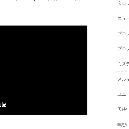
タロ
ニュ
ブロ
プロ
ミス
メル
ユニ
天使
瞑想