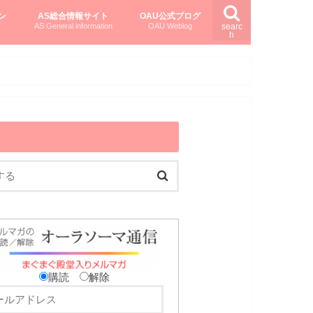
ン
AS総合情報サイト
OAU公式ブログ
AS General information
OAU Weblog
searc
h
を知る
ング
ト
柏村かおりさんのオーラソーマ活用塾
柏村さんのASメディカルハーブ
黒田コマラさんのオーラソーマ紀行
購読
解除