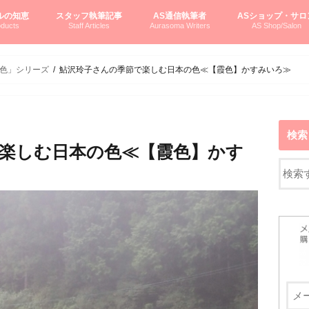
ルの知恵
スタッフ執筆記事
AS通信執筆者
ASショップ・サロ
ducts
Staff Articles
Aurasoma Writers
AS Shop/Salon
オーラソーマシステム入門
ーマボトルの物語
とボトルの旅
のオーラソーマ豆知識
ーマ体験談
えつこの部屋
えつこさんの「はじメル」ASミニ情報
えつこさんの「はじメル」豆知識
pariさんの「はじメル」お悩み相談
pariさんの色彩心理学としてのAS
pariさんのボトルメッセージ
ハミングバードさん「はじメル」要約
AEOSプロダクツご案内
pariさんの「オーラソーマ辞書」
pariさんのカラーローズ入門
pariさんのカラーローズ随想
尚さんのOAU写真日記
ヴィッキーさん物語
「リヴィングエナジー」より
鎌倉グルメ案内
読書案内
柏村かおりさんのオーラソーマ
鮎沢玲子さんの「日本の色」シリーズ
黒田コマラさんのオーラソーマ
叶朋佳さんの「美と癒しの楽園」
青山さんのクリスタル＆オーラソーマ
寛子さんのオーラソーマと創造性
廣田雅美さんのASとカバラ-生命の木
上野香緒里さんのオーラソーマカフェ
中村香織さんのＡＥＯＳスキンケア
藤沢さんのオーラソーマローフード
江尻さんオーラソーマアストロロジー
ラトナさんオーラソーマ＆ハート瞑想
DASOさんの数秘学
スペシャルゲスト☆
お問い合わせ
やさしくわかるAS
オーラソーマで自分
AS無料診断
ASウエブショッピ
ASコース・イベン
色」シリーズ
鮎沢玲子さんの季節で楽しむ日本の色≪【霞色】かすみいろ≫
検索
楽しむ日本の色≪【霞色】かす