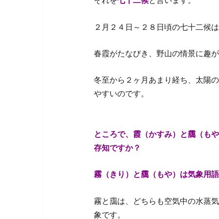
それを
七十二候
と言います。
２月２４日～２８日頃の七十二候は
春霞がたなびき、野山の情景に趣が
冬至から２ヶ月あまり経ち、太陽の
やすいのです。
ところで、霞（かすみ）と靄（もや
存知ですか？
霧（きり）と靄（もや）は気象用語
霧と靄は、どちらも空気中の水蒸気
象です。