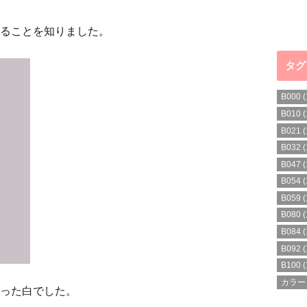
ることを知りました。
タグ
B000
(
B010
(
B021
(
B032
(
B047
(
B054
(
B059
(
B080
(
B084
(
B092
(
B100
(
カラー
った白でした。