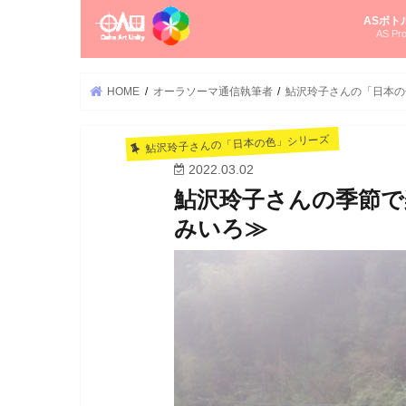
ASボト
AS Pro
尚さんの
オーラソ
タロット
ゆかさん
オーラソ
HOME
オーラソーマ通信執筆者
鮎沢玲子さんの「日本の
鮎沢玲子さんの「日本の色」シリーズ
2022.03.02
鮎沢玲子さんの季節で
みいろ≫