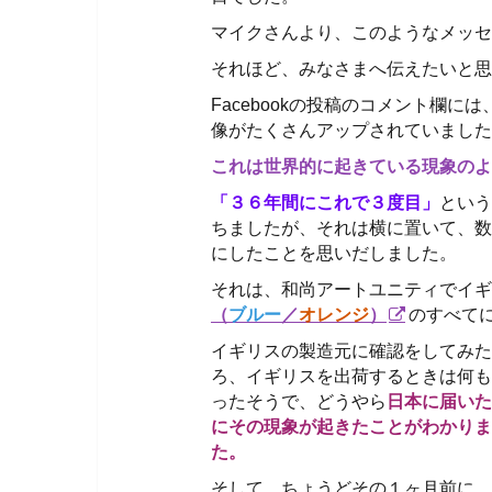
マイクさんより、このようなメッセ
それほど、みなさまへ伝えたいと思
Facebookの投稿のコメント欄
像がたくさんアップされていました
これは世界的に起きている現象のよ
「３６年間にこれで３度目」
という
ちましたが、それは横に置いて、数
にしたことを思いだしました。
それは、和尚アートユニティでイギ
（
ブルー
／
オレンジ
）
のすべて
イギリスの製造元に確認をしてみた
ろ、イギリスを出荷するときは何も
ったそうで、どうやら
日本に届いた
にその現象が起きたことがわかりま
た。
そして、ちょうどその１ヶ月前に、