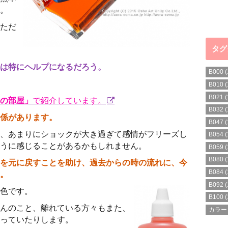
。
ただ
タグ
は特にヘルプになるだろう。
B000
(
B010
(
B021
(
の部屋」
で紹介しています。
B032
(
係があります。
B047
(
、あまりにショックが大き過ぎて感情がフリーズし
B054
(
うに感じることがあるかもしれません。
B059
(
B080
(
を元に戻すことを助け、過去からの時の流れに、今
B084
(
。
B092
(
色です。
B100
(
んのこと、離れている方々もまた、
カラー
っていたりします。