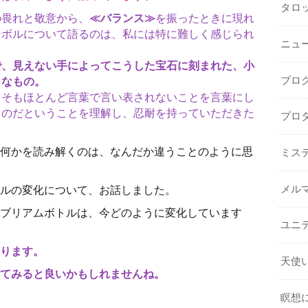
タロ
の畏れと敬意から、
≪バランス≫
を振ったときに現れ
ンボルについて語るのは、私には特に難しく感じられ
ニュ
で、見えない手によってこうした宝石に刻まれた、小
うなもの。
ブロ
もそもほとんど言葉で言い表されないことを言葉にし
るのだということを理解し、忍耐を持っていただきた
プロ
。
何かを読み解くのは、なんだか違うことのように思
ミス
ルの変化について、お話しました。
メル
ブリアムボトルは、今どのように変化しています
ユニ
ります。
天使
てみると良いかもしれませんね。
瞑想