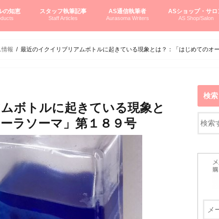
ルの知恵
スタッフ執筆記事
AS通信執筆者
ASショップ・サロ
ducts
Staff Articles
Aurasoma Writers
AS Shop/Salon
オーラソーマシステム入門
ーマボトルの物語
とボトルの旅
のオーラソーマ豆知識
ーマ体験談
えつこの部屋
えつこさんの「はじメル」ASミニ情報
えつこさんの「はじメル」豆知識
pariさんの「はじメル」お悩み相談
pariさんの色彩心理学としてのAS
pariさんのボトルメッセージ
ハミングバードさん「はじメル」要約
AEOSプロダクツご案内
pariさんの「オーラソーマ辞書」
pariさんのカラーローズ入門
pariさんのカラーローズ随想
尚さんのOAU写真日記
ヴィッキーさん物語
「リヴィングエナジー」より
鎌倉グルメ案内
読書案内
柏村かおりさんのオーラソーマ
鮎沢玲子さんの「日本の色」シリーズ
黒田コマラさんのオーラソーマ
叶朋佳さんの「美と癒しの楽園」
青山さんのクリスタル＆オーラソーマ
寛子さんのオーラソーマと創造性
廣田雅美さんのASとカバラ-生命の木
上野香緒里さんのオーラソーマカフェ
中村香織さんのＡＥＯＳスキンケア
藤沢さんのオーラソーマローフード
江尻さんオーラソーマアストロロジー
ラトナさんオーラソーマ＆ハート瞑想
DASOさんの数秘学
スペシャルゲスト☆
お問い合わせ
やさしくわかるAS
オーラソーマで自分
AS無料診断
ASウエブショッピ
ASコース・イベン
ニ情報
最近のイクイリブリアムボトルに起きている現象とは？：「はじめてのオ
検索
アムボトルに起きている現象と
ーラソーマ」第１８９号