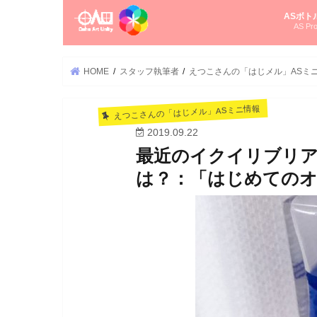
ASボト
AS Pro
尚さんの
オーラソ
タロット
ゆかさん
オーラソ
HOME
スタッフ執筆者
えつこさんの「はじメル」ASミ
えつこさんの「はじメル」ASミニ情報
2019.09.22
最近のイクイリブリ
は？：「はじめてのオ