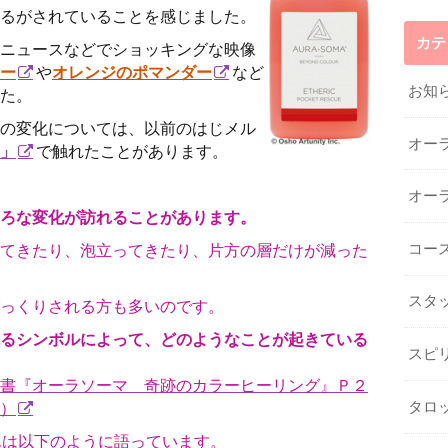
るがされていることを感じました。
カテ
ニュースなどでショッキングな映像
ー
や
オレンジのポマンダー
など
お知
た。
の変化については、以前のはじメル
オー
」
で触れたことがあります。
オー
ろな変化が訪れることがあります。
てきたり、泡立ってきたり、片方の層だけが減った
コー
スタ
っくりされる方も多いのです。
るシンボルによって、どのようなことが起きている
スピ
書『オーラソーマ 奇跡のカラーヒーリング』Ｐ２
）
タロ
んは以下のように語っています。