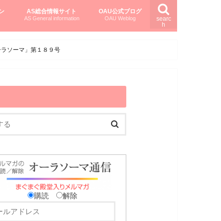
ン
AS総合情報サイト
OAU公式ブログ
AS General information
OAU Weblog
searc
h
を知る
ング
ト
柏村かおりさんのオーラソーマ活用塾
柏村さんのASメディカルハーブ
黒田コマラさんのオーラソーマ紀行
ーラソーマ」第１８９号
購読
解除