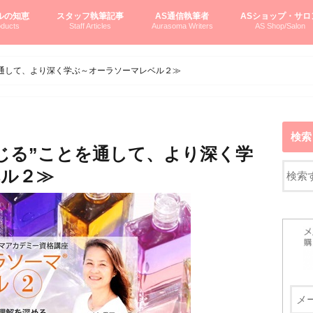
ルの知恵
スタッフ執筆記事
AS通信執筆者
ASショップ・サロ
ducts
Staff Articles
Aurasoma Writers
AS Shop/Salon
オーラソーマシステム入門
ーマボトルの物語
とボトルの旅
のオーラソーマ豆知識
ーマ体験談
えつこの部屋
えつこさんの「はじメル」ASミニ情報
えつこさんの「はじメル」豆知識
pariさんの「はじメル」お悩み相談
pariさんの色彩心理学としてのAS
pariさんのボトルメッセージ
ハミングバードさん「はじメル」要約
AEOSプロダクツご案内
pariさんの「オーラソーマ辞書」
pariさんのカラーローズ入門
pariさんのカラーローズ随想
尚さんのOAU写真日記
ヴィッキーさん物語
「リヴィングエナジー」より
鎌倉グルメ案内
読書案内
柏村かおりさんのオーラソーマ
鮎沢玲子さんの「日本の色」シリーズ
黒田コマラさんのオーラソーマ
叶朋佳さんの「美と癒しの楽園」
青山さんのクリスタル＆オーラソーマ
寛子さんのオーラソーマと創造性
廣田雅美さんのASとカバラ-生命の木
上野香緒里さんのオーラソーマカフェ
中村香織さんのＡＥＯＳスキンケア
藤沢さんのオーラソーマローフード
江尻さんオーラソーマアストロロジー
ラトナさんオーラソーマ＆ハート瞑想
DASOさんの数秘学
スペシャルゲスト☆
お問い合わせ
やさしくわかるAS
オーラソーマで自分
AS無料診断
ASウエブショッピ
ASコース・イベン
を通して、より深く学ぶ～オーラソーマレベル２≫
検索
じる”ことを通して、より深く学
ベル２≫