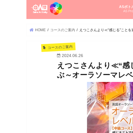
ASボト
AS Pro
尚さんの
オーラソ
タロット
ゆかさん
オーラソ
HOME
コースのご案内
えつこさんより≪“感じる”こと
コースのご案内
2024.06.26
えつこさんより≪“感
ぶ～オーラソーマレ