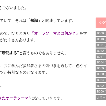
とうございました。
ていて、それは
「知識」
と関連しています。
タグ
ので、ひととおり
「オーラソーマとは何か？」
を学
B000
(
B010
(
がたくさんあります。
B021
(
B032
(
“暗記する”
と言うものでもありません。
B047
(
B054
(
、共に学んだ参加者さまの気づきを通して、色やイ
B059
(
ツが特別なものとなります。
B080
(
B084
(
。
B092
(
B100
(
きたオーラソーマ”
になっていきます。
カラー