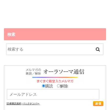
検索
購読
解除
読者購読規約
バックナンバー