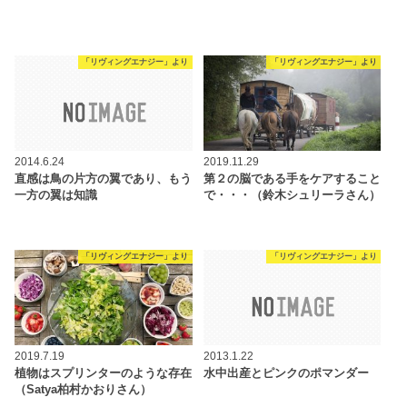
「リヴィングエナジー」より
「リヴィングエナジー」より
2014.6.24
2019.11.29
直感は鳥の片方の翼であり、もう
第２の脳である手をケアすること
一方の翼は知識
で・・・（鈴木シュリーラさん）
「リヴィングエナジー」より
「リヴィングエナジー」より
2019.7.19
2013.1.22
植物はスプリンターのような存在
水中出産とピンクのポマンダー
（Satya柏村かおりさん）