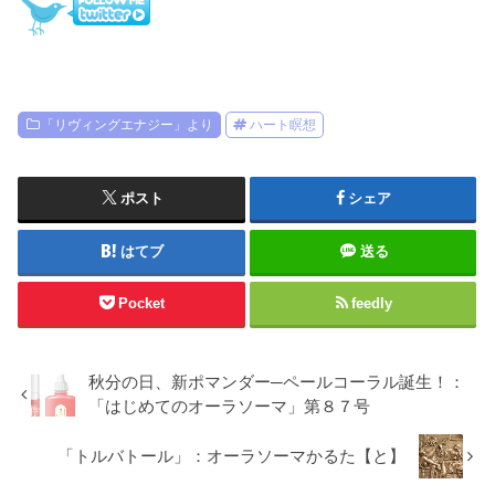
「リヴィングエナジー」より
ハート瞑想
ポスト
シェア
はてブ
送る
Pocket
feedly
秋分の日、新ポマンダー─ペールコーラル誕生！：
「はじめてのオーラソーマ」第８７号
「トルバトール」：オーラソーマかるた【と】