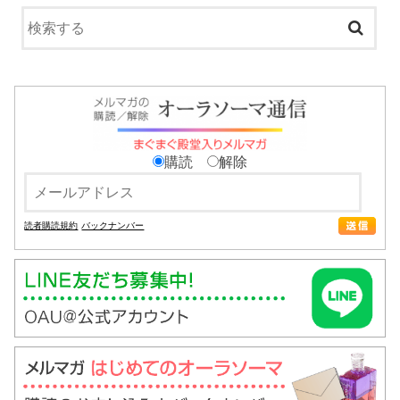
購読
解除
読者購読規約
バックナンバー