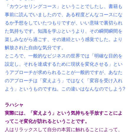
「カウンセリングコース」ということでしたし、書籍も
事前に読んでい
ましたので、ある程度どんなコースにな
るか予想をしていたつもりです
が、いい意味で裏切られ
た気持ちです。知識を学ぶというより、その瞬
間瞬間を
楽しみながら過ごす、その連続という感覚でした。
より
解放さ
れた自由な気分です。
ところで、一般的なビジネスの世界では「明確な目的を
設定し、それを
達成するために現状を変化させる」とい
うアプローチが求められること
が一般的ですが、あなた
のアプローチは「変えよう」ではなく「変容を
受け入れ
よう」というものですね。この違いはなんなのでしよう?
ラハシャ
実際には、「変えよう」という気持ちを手放すことによ
ってこそ変化が訪れる
ということです。
人はリラックスして自分の本質に触れることによって、