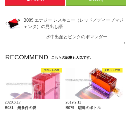
B089 エナジー レスキュー（レッド／ディープマジ
ェンタ）の見出し語
水中出産とピンクのポマンダー
RECOMMEND
こちらの記事も人気です。
タロットの旅
タロットの旅
2020.6.17
2019.9.11
B081 無条件の愛
B079 駝鳥のボトル