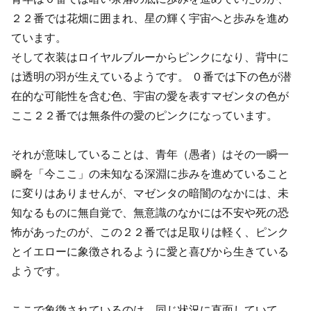
２２番では花畑に囲まれ、星の輝く宇宙へと歩みを進め
ています。
そして衣装はロイヤルブルーからピンクになり、背中に
は透明の羽が生えているようです。 ０番では下の色が潜
在的な可能性を含む色、宇宙の愛を表すマゼンタの色が
ここ２２番では無条件の愛のピンクになっています。
それが意味していることは、青年（愚者）はその一瞬一
瞬を「今ここ」の未知なる深淵に歩みを進めていること
に変りはありませんが、マゼンタの暗闇のなかには、未
知なるものに無自覚で、無意識のなかには不安や死の恐
怖があったのが、この２２番では足取りは軽く、ピンク
とイエローに象徴されるように愛と喜びから生きている
ようです。
ここで象徴されているのは、同じ状況に直面していて