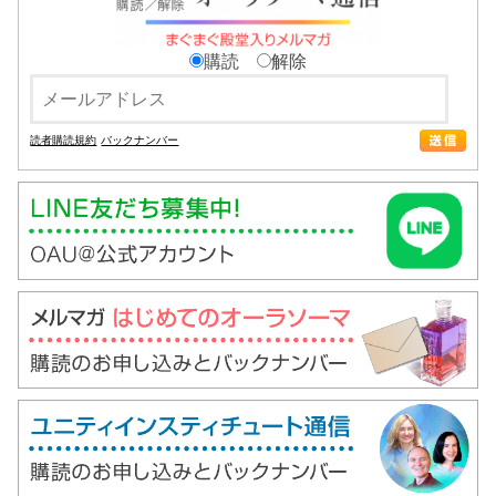
購読
解除
読者購読規約
バックナンバー