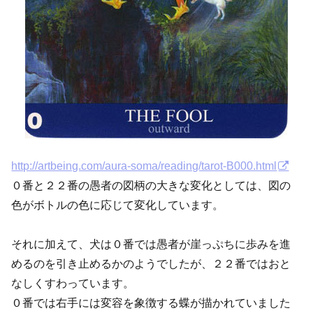
http://artbeing.com/aura-soma/reading/tarot-B000.html
０番と２２番の愚者の図柄の大きな変化としては、図の
色がボトルの色に応じて変化しています。
それに加えて、犬は０番では愚者が崖っぷちに歩みを進
めるのを引き止めるかのようでしたが、２２番ではおと
なしくすわっています。
０番では右手には変容を象徴する蝶が描かれていました