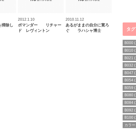
2012.1.10
2010.11.12
を掃除し
ポマンダー リチャー
あるがままの自分に寛ろ
タグ
ド レヴィントン
ぐ ラハシャ博士
B000
(
B010
(
B021
(
B032
(
B047
(
B054
(
B059
(
B080
(
B084
(
B092
(
B100
(
カラー