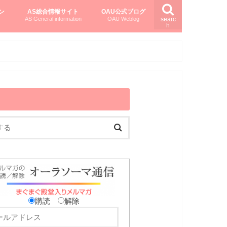
ン
AS総合情報サイト
OAU公式ブログ
AS General information
OAU Weblog
searc
h
を知る
ング
ト
柏村かおりさんのオーラソーマ活用塾
柏村さんのASメディカルハーブ
黒田コマラさんのオーラソーマ紀行
購読
解除