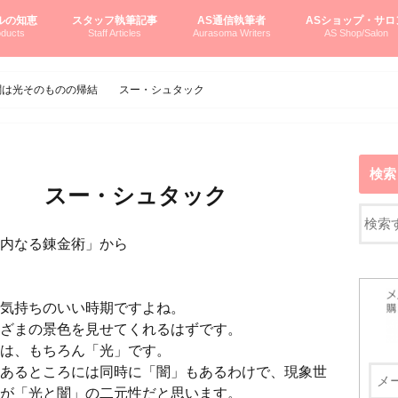
ルの知恵
スタッフ執筆記事
AS通信執筆者
ASショップ・サロ
ducts
Staff Articles
Aurasoma Writers
AS Shop/Salon
オーラソーマシステム入門
ーマボトルの物語
とボトルの旅
のオーラソーマ豆知識
ーマ体験談
えつこの部屋
えつこさんの「はじメル」ASミニ情報
えつこさんの「はじメル」豆知識
pariさんの「はじメル」お悩み相談
pariさんの色彩心理学としてのAS
pariさんのボトルメッセージ
ハミングバードさん「はじメル」要約
AEOSプロダクツご案内
pariさんの「オーラソーマ辞書」
pariさんのカラーローズ入門
pariさんのカラーローズ随想
尚さんのOAU写真日記
ヴィッキーさん物語
「リヴィングエナジー」より
鎌倉グルメ案内
読書案内
柏村かおりさんのオーラソーマ
鮎沢玲子さんの「日本の色」シリーズ
黒田コマラさんのオーラソーマ
叶朋佳さんの「美と癒しの楽園」
青山さんのクリスタル＆オーラソーマ
寛子さんのオーラソーマと創造性
廣田雅美さんのASとカバラ-生命の木
上野香緒里さんのオーラソーマカフェ
中村香織さんのＡＥＯＳスキンケア
藤沢さんのオーラソーマローフード
江尻さんオーラソーマアストロロジー
ラトナさんオーラソーマ＆ハート瞑想
DASOさんの数秘学
スペシャルゲスト☆
お問い合わせ
やさしくわかるAS
オーラソーマで自分
AS無料診断
ASウエブショッピ
ASコース・イベン
闇は光そのものの帰結 スー・シュタック
検索
結 スー・シュタック
内なる錬金術」から
気持ちのいい時期ですよね。
ざまの景色を見せてくれるはずです。
は、もちろん「光」です。
あるところには同時に「闇」もあるわけで、現象世
が「光と闇」の二元性だと思います。