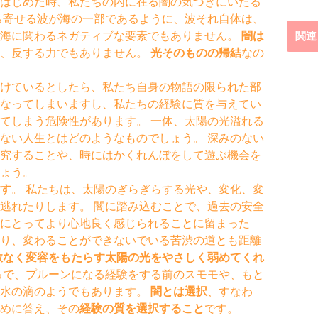
はじめた時、私たちの内に在る闇の気づきにいたる
ち寄せる波が海の一部であるように、波それ自体は、
、海に関わるネガティブな要素でもありません。
闇は
関連
く、反する力でもありません。
光そのものの帰結
なの
けているとしたら、私たち自身の物語の限られた部
なってしまいますし、私たちの経験に質を与えてい
てしまう危険性があります。 一体、太陽の光溢れる
ない人生とはどのようなものでしょう。 深みのない
究することや、時にはかくれんぼをして遊ぶ機会を
ょう。
す
。 私たちは、太陽のぎらぎらする光や、変化、変
逃れたりします。 闇に踏み込むことで、過去の安全
にとってより心地良く感じられることに留まった
り、変わることができないでいる苦渋の道とも距離
赦なく変容をもたらす太陽の光をやさしく弱めてくれ
るで、プルーンになる経験をする前のスモモや、もと
の水の滴のようでもあります。
闇とは選択
、すなわ
めに答え、その
経験の質を選択すること
です。