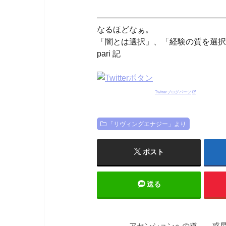
————————————————
なるほどなぁ。
「闇とは選択」、「経験の質を選択
pari 記
Twitterブログパーツ
「リヴィングエナジー」より
ポスト
送る
アセンションへの道――惑