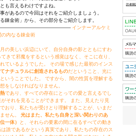
とも言えるわけですよね。
読者購
事があるので今回はそれをご紹介しましょう。
る錬金術」から、その部分をご紹介します。
———————————–
インナーアルケミ
闇の内なる錬金術
月の美しい浜辺にいて、自分自身の影とともにすわ
ってきて邪魔をするという感覚はなく、そこに在り、
れているようでした。 その場で感じた最初のインス
てナチュラルに創造されるもの
だということ、光に
ということでした。 ですから、闇の性質を理解する
想をしなければなりません。
熱
であり、すべての存在にとっての愛と言えるでし
在がそれを見ることができます。 また、見えたり見
でおり、私たちが受けとり理解することが、いまだ
れません。
光はまた、私たち自身と深い関わりのあ
位一体）
と、それらの要素の間に在るすべての動き
当は誰であるかという真実であり、私たちの存在のス