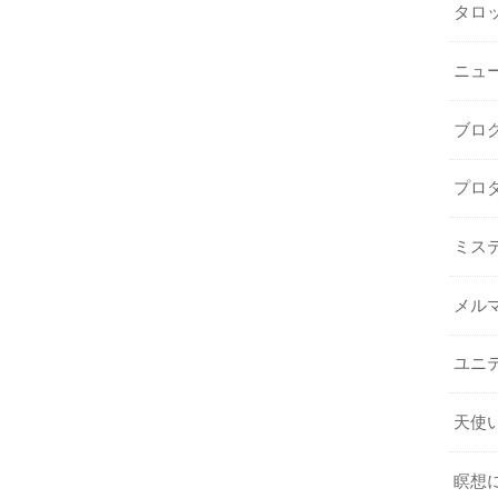
タロ
ニュ
ブロ
プロ
ミス
メル
ユニ
天使
瞑想