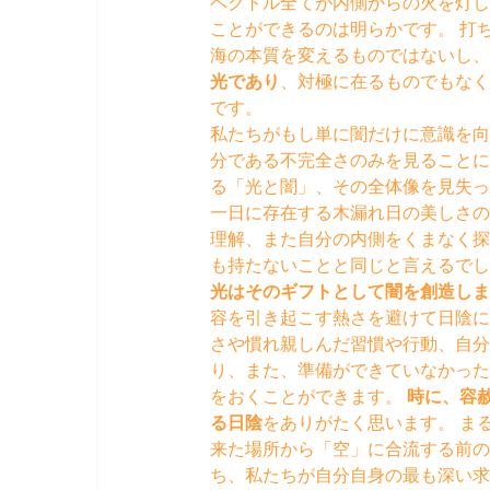
ペクトル全てが内側からの火を灯し
ことができるのは明らかです。 打
海の本質を変えるものではないし
光であり
、対極に在るものでもな
です。
私たちがもし単に闇だけに意識を向
分である不完全さのみを見ることに
る「光と闇」、その全体像を見失っ
一日に存在する木漏れ日の美しさの
理解、また自分の内側をくまなく探
も持たないことと同じと言えるでし
光はそのギフトとして闇を創造しま
容を引き起こす熱さを避けて日陰に
さや慣れ親しんだ習慣や行動、自分
り、また、準備ができていなかった
をおくことができます。
時に、容
る日陰
をありがたく思います。 ま
来た場所から「空」に合流する前
ち、私たちが自分自身の最も深い求