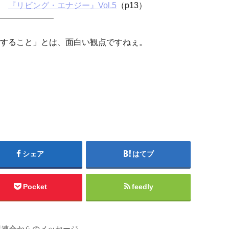
『リビング・エナジー』Vol.5
（p13）
——————–
すること」とは、面白い観点ですねぇ。
シェア
はてブ
Pocket
feedly
星連合からのメッセージ