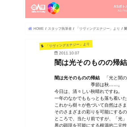
ASボト
AS Pro
尚さんの
オーラソ
タロット
ゆかさん
オーラソ
HOME
スタッフ執筆者
「リヴィングエナジー」より
「リヴィングエナジー」より
2011.10.07
闇は光そのものの帰
闇は光そのものの帰結
「光と闇の
季節は秋……。
今日は、清々しい秋晴れですね。
一年のなかでももっとも落ち着いた
これから樹々が色づいて自然はさま
そのさまざまの彩りを可能にするの
ところで、当たり前ですが、「光」
界の顕現を可能にする根源的二元性