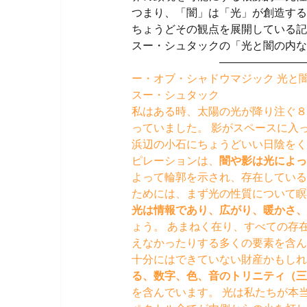
つまり、「闇」は「光」が創造する
ちょうどその観点を展開している記
スー・シュタックの「光と闇の内な
———————————
ー・オブ・シャドウマジック 光と
スー・シュタック
私はある時、太陽の光が降り注ぐ８
っていました。 影がスペースに入
浜辺の小石にちょうどいい日陰をく
ピレーションは、
闇や影は光によっ
よって輪郭を示され、存在している
ためには、まず光の性質について瞑
光は情報であり、広がり、暖かさ、
ょう。 あまねく在り、すべての存
えなかったりする多くの要素を含ん
十分にはできていない財産かもし
る、数字、色、音のトリニティ（三
を含んでいます。 光は私たちが本