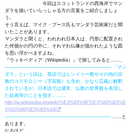
今回はスコットランドの西海岸でマン
ダラを描いていらっしゃる方の言葉をご紹介しましょ
う。
そう言えば、マイク・ブース氏もマンダラ芸術家だと聞
いたことがあります。
マンダラと聞くと、われわれ日本人は、円形に配置され
た何個かの円の中に、それぞれ仏像が描かれたような図
を思い浮かべますよね。
『ウィキペディア（Wikipedia）』で探してみると……、
——————————————————————– 「マン
ダラ」という語は、英語ではヒンドゥー教やその他の宗
教のコスモロジー（宇宙観）も含め、かなり広義に解釈
されているが、日本語では通常、仏教の世界観を表現し
た絵画等のことを指す。……
http://ja.wikipedia.org/wiki/%E3%83%9E%E3%83%B3%E
3%83%80%E3%83%A9
——————————————————————–
……と
あります。
なるほど。