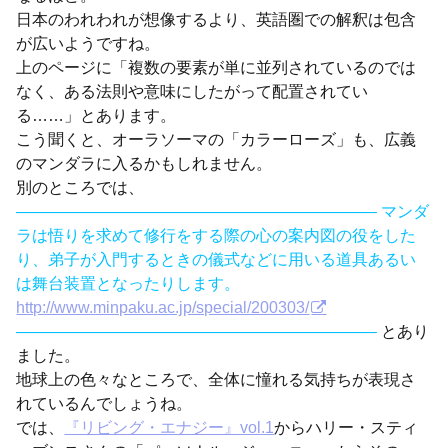
日本のわれわれが想像するより、英語圏での解釈は包含
が広いようですね。
上のページに「複数の要素が単に並列されているのでは
なく、ある法則や意味にしたがって配置されてい
る……」とあります。
こう聞くと、オーラソーマの「カラーローズ」も、広義
のマンダラに入るかもしれません。
別のところでは、
——————————————————————– マンダ
ラは悟りを求めて修行をする際の心の案内図の役をした
り、弟子が入門するときの儀式などに用いる道具あるい
は舞台装置となったりします。
http://www.minpaku.ac.jp/special/200303/
——————————————————————–
とあり
ました。
地球上の色々なところで、全体に憧れる気持ちが表現さ
れているんでしょうね。
では、
『リビング・エナジー』vol.1
からハリー・スティ