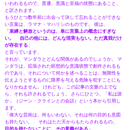
いわれるもので、普通、意識と至福の状態にあること、
と訳されます。
もうひとつ数年前に出会って決して忘れることができな
い言葉は、ラマナ・マハリシのものです。 彼は、
「
束縛と解放というのは、単に言葉上の概念にすぎな
い。 自己の他には、どんな現実もない。ただ真我だけ
が存在する
」
と言っています。
それが、マンダラとどんな関係があるのでしょうか。 マ
ンダラは、拡張された瞑想的な意識状態で創作されるも
のであり、それについて何かを述べることは、無限性を
伝えようとするものに限界を与える危険を犯すことにも
なりかねません。 けれども、この記事の文脈の上でな
ら、それも許されるでしょう。 さらにひとつ、「私は誰
か」（ジーン・クラインとの会話）という本から引用し
ます。
「偉大な芸術は、何もいわない。それは何の目的も意図
も持たない。 それはただ天からもたらされるもの。
目的を持たないことに、その意義がある
」