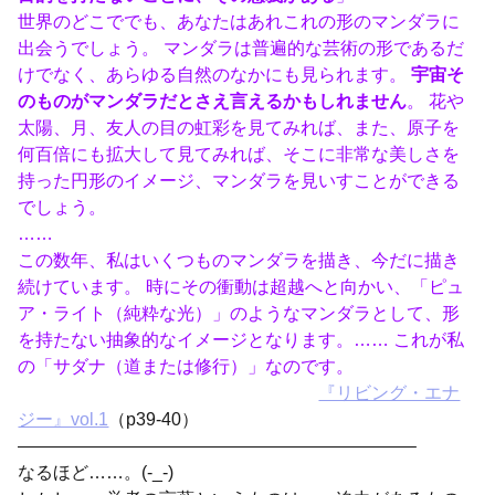
世界のどこででも、あなたはあれこれの形のマンダラに
出会うでしょう。 マンダラは普遍的な芸術の形であるだ
けでなく、あらゆる自然のなかにも見られます。
宇宙そ
のものがマンダラだとさえ言えるかもしれません
。 花や
太陽、月、友人の目の虹彩を見てみれば、また、原子を
何百倍にも拡大して見てみれば、そこに非常な美しさを
持った円形のイメージ、マンダラを見いすことができる
でしょう。
……
この数年、私はいくつものマンダラを描き、今だに描き
続けています。 時にその衝動は超越へと向かい、「ピュ
ア・ライト（純粋な光）」のようなマンダラとして、形
を持たない抽象的なイメージとなります。…… これが私
の「サダナ（道または修行）」なのです。
『リビング・エナ
ジー』vol.1
（p39-40）
——————————————————————–
なるほど……。(-_-)