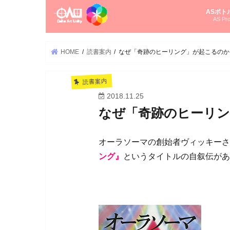
ASボト
AS Pro
尚さんの
オーラソ
タロット
ゆかさん
オーラソ
HOME
読書案内
なぜ「奇跡のヒーリング」が起こるのか
読書案内
2018.11.25
なぜ「奇跡のヒーリ
オーラソーマの創始者ヴィッキーさ
ング』
というタイトルの自叙伝があ