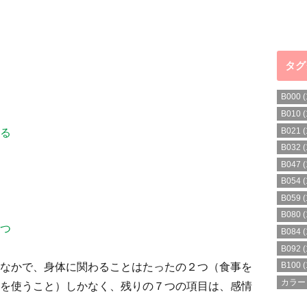
タグ
B000
(
B010
(
B021
(
りる
B032
(
B047
(
B054
(
B059
(
B080
(
を持つ
B084
(
B092
(
B100
(
なかで、身体に関わることはたったの２つ（食事を
カラー
を使うこと）しかなく、残りの７つの項目は、感情