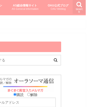
ン
AS総合情報サイト
OAU公式ブログ
AS General information
OAU Weblog
searc
h
を知る
ング
ト
柏村かおりさんのオーラソーマ活用塾
柏村さんのASメディカルハーブ
黒田コマラさんのオーラソーマ紀行
購読
解除