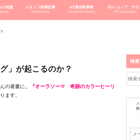
ルの知恵
スタッフ執筆記事
AS通信執筆者
ASショップ・サロ
ducts
Staff Articles
Aurasoma Writers
AS Shop/Salon
オーラソーマシステム入門
ーマボトルの物語
とボトルの旅
のオーラソーマ豆知識
ーマ体験談
えつこの部屋
えつこさんの「はじメル」ASミニ情報
えつこさんの「はじメル」豆知識
pariさんの「はじメル」お悩み相談
pariさんの色彩心理学としてのAS
pariさんのボトルメッセージ
ハミングバードさん「はじメル」要約
AEOSプロダクツご案内
pariさんの「オーラソーマ辞書」
pariさんのカラーローズ入門
pariさんのカラーローズ随想
尚さんのOAU写真日記
ヴィッキーさん物語
「リヴィングエナジー」より
鎌倉グルメ案内
読書案内
柏村かおりさんのオーラソーマ
鮎沢玲子さんの「日本の色」シリーズ
黒田コマラさんのオーラソーマ
叶朋佳さんの「美と癒しの楽園」
青山さんのクリスタル＆オーラソーマ
寛子さんのオーラソーマと創造性
廣田雅美さんのASとカバラ-生命の木
上野香緒里さんのオーラソーマカフェ
中村香織さんのＡＥＯＳスキンケア
藤沢さんのオーラソーマローフード
江尻さんオーラソーマアストロロジー
ラトナさんオーラソーマ＆ハート瞑想
DASOさんの数秘学
スペシャルゲスト☆
お問い合わせ
やさしくわかるAS
オーラソーマで自分
AS無料診断
ASウエブショッピ
ASコース・イベン
？
検索
ング」が起こるのか？
んの著書に
、
『オーラソーマ 奇跡のカラーヒーリ
ります。