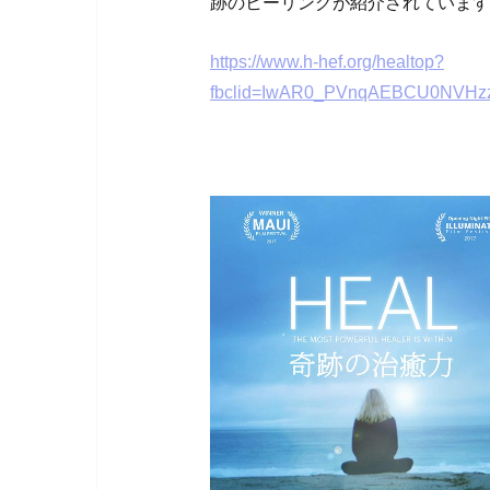
跡のヒーリングが紹介されています
https://www.h-hef.org/healtop?
fbclid=IwAR0_PVnqAEBCU0NVHzz