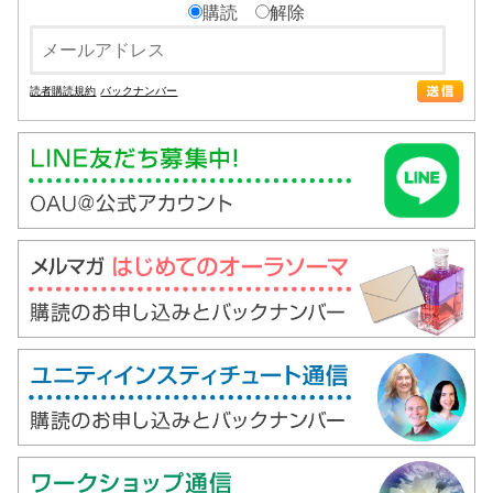
購読
解除
読者購読規約
バックナンバー